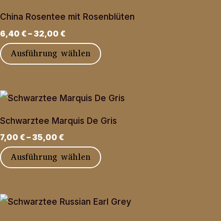
der
Varianten
Produktseite
China Rosentee mit Rosenblüten
auf.
gewählt
6,40
€
–
32,00
€
Die
werden
Dieses
Ausführung wählen
Optionen
Produkt
können
weist
auf
mehrere
der
Varianten
Produktseite
Schwarztee Marquis De Gris
auf.
gewählt
7,00
€
–
35,00
€
Die
werden
Dieses
Ausführung wählen
Optionen
Produkt
können
weist
auf
mehrere
der
Varianten