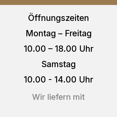
gewählt
Die
werden
Öffnungszeiten
Optionen
können
Montag – Freitag
auf
der
10.00 – 18.00 Uhr
Produktseite
gewählt
Samstag
werden
10.00 - 14.00 Uhr
Wir liefern mit