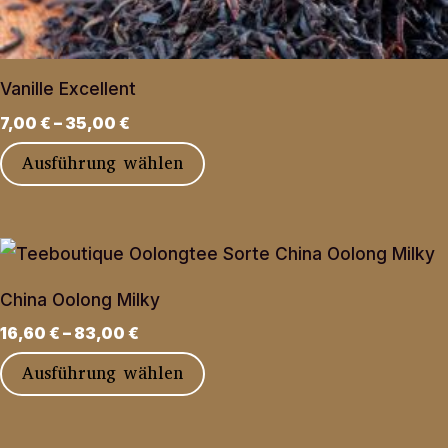
auf
der
Produktseite
Vanille Excellent
gewählt
7,00
€
–
35,00
€
werden
Dieses
Ausführung wählen
Produkt
weist
mehrere
Varianten
China Oolong Milky
auf.
16,60
€
–
83,00
€
Die
Dieses
Ausführung wählen
Optionen
Produkt
können
weist
auf