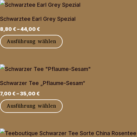
mehrere
der
Varianten
Produktseite
Schwarztee Earl Grey Spezial
auf.
gewählt
8,80
€
–
44,00
€
Die
werden
Dieses
Ausführung wählen
Optionen
Produkt
können
weist
auf
mehrere
der
Varianten
Produktseite
Schwarzer Tee „Pflaume-Sesam“
auf.
gewählt
7,00
€
–
35,00
€
Die
werden
Dieses
Ausführung wählen
Optionen
Produkt
können
weist
auf
mehrere