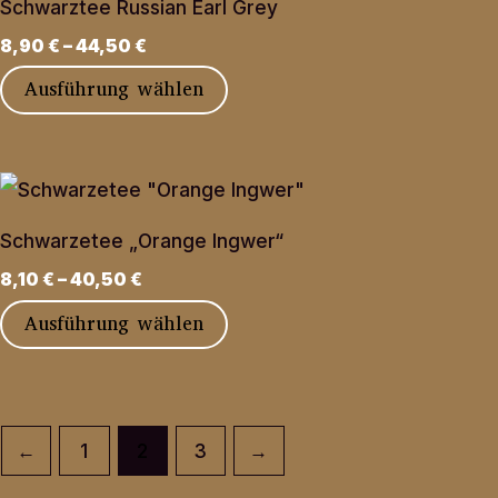
Produktseite
Schwarztee Russian Earl Grey
auf.
gewählt
8,90
€
–
44,50
€
Die
werden
Dieses
Ausführung wählen
Optionen
Produkt
können
weist
auf
mehrere
der
Varianten
Produktseite
Schwarzetee „Orange Ingwer“
auf.
gewählt
8,10
€
–
40,50
€
Die
werden
Dieses
Ausführung wählen
Optionen
Produkt
können
weist
auf
mehrere
der
←
1
2
3
→
Varianten
Produktseite
auf.