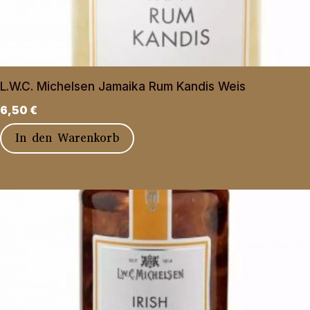
L.W.C. Michelsen Jamaika Rum Kandis Weis
6,50
€
In den Warenkorb