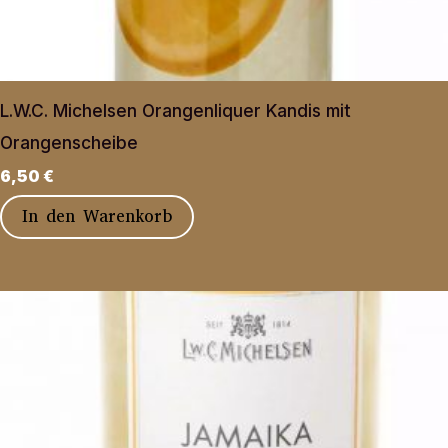
L.W.C. Michelsen Orangenliquer Kandis mit
Orangenscheibe
6,50
€
In den Warenkorb