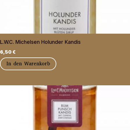
L.W.C. Michelsen Holunder Kandis
6,50
€
In den Warenkorb