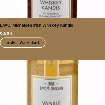
L.W.C. Michelsen Irish Whiskey Kandis
6,50
€
In den Warenkorb