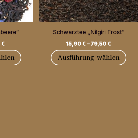
beere“
Schwarztee „Nilgiri Frost“
0
€
15,90
€
–
79,50
€
Dieses
Die
hlen
Ausführung wählen
Produkt
Pro
weist
weis
mehrere
meh
Varianten
Vari
auf.
auf.
Die
Die
Optionen
Opt