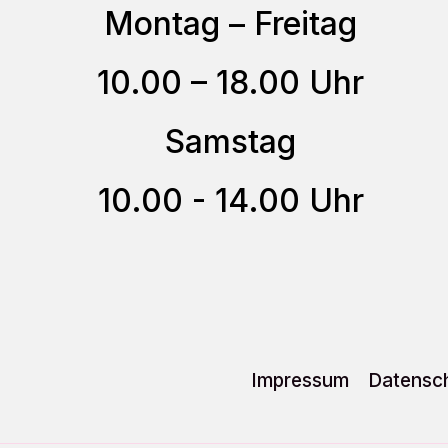
auf
Montag – Freitag
der
10.00 – 18.00 Uhr
Produktseite
gewählt
Samstag
werden
10.00 - 14.00 Uhr
Impressum
Datensch