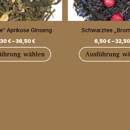
e“ Aprikose Ginseng
Schwarztee „Brom
,30
€
–
36,50
€
6,50
€
–
32,5
Dieses
führung wählen
Ausführung wä
Produkt
weist
mehrere
Varianten
auf.
Die
Optionen