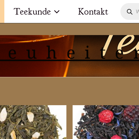
Product
Teekunde
Kontakt
search
Neuheite
h
btheit
ert