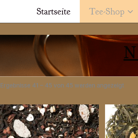
Zum
Startseite
Tee-Shop
Inhalt
springen
Nac
Ergebnisse 41 – 45 von 45 werden angezeigt
Belie
sorti