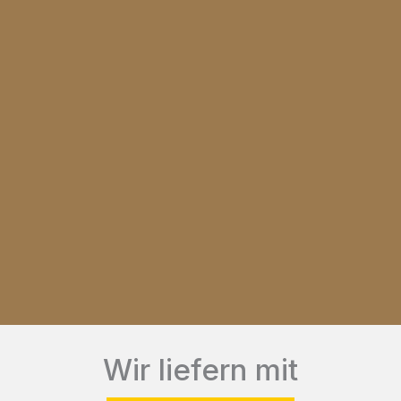
können
auf
der
Produktseite
gewählt
werden
Wir liefern mit