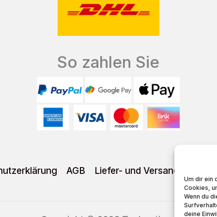
können
auf
der
Produktseite
So zahlen Sie
gewählt
werden
utzerklärung
AGB
Liefer- und Versandkosten
Um dir ein 
Cookies, u
Wenn du di
Surfverhalt
deine Einwi