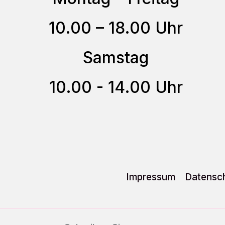
können
auf
10.00 – 18.00 Uhr
der
Samstag
Produktseite
gewählt
10.00 - 14.00 Uhr
werden
Impressum
Datensch