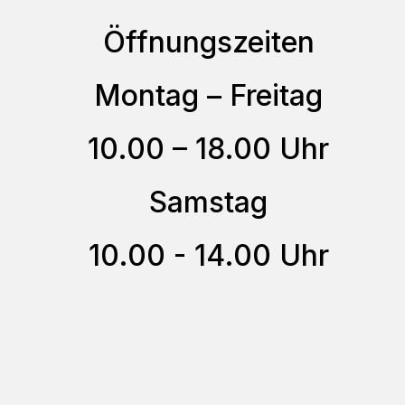
auf.
Öffnungszeiten
Die
Optionen
Montag – Freitag
können
auf
10.00 – 18.00 Uhr
der
Samstag
Produktseite
gewählt
10.00 - 14.00 Uhr
werden