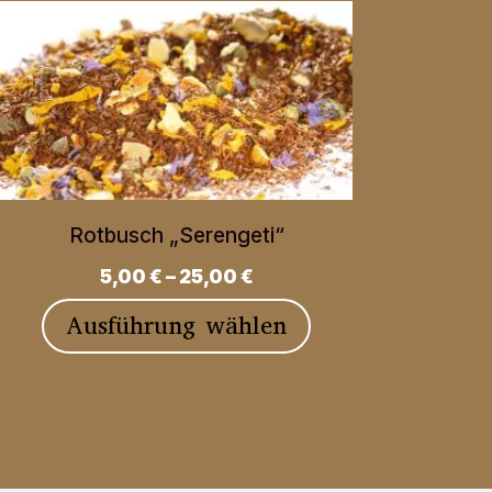
Rotbusch „Serengeti“
5,00
€
–
25,00
€
Dieses
Ausführung wählen
Produkt
weist
mehrere
Varianten