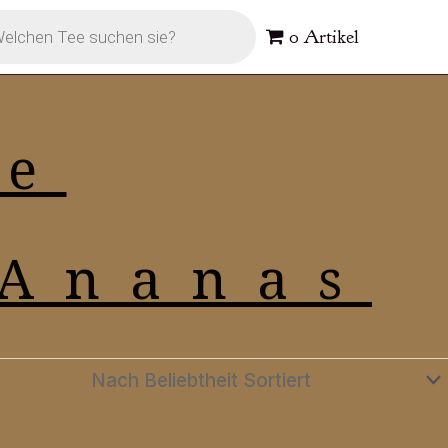
s
0 Artikel
te
(Ananas