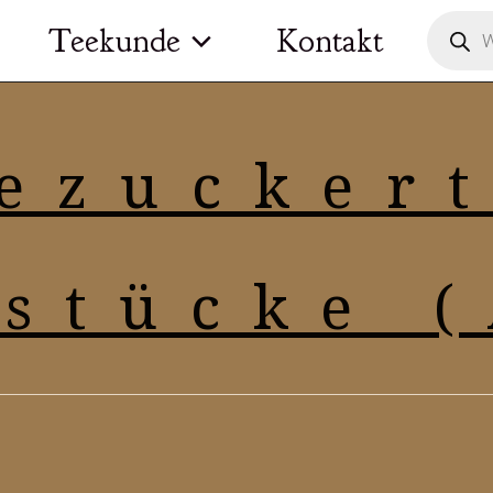
Product
Teekunde
Kontakt
search
ezucker
stücke 