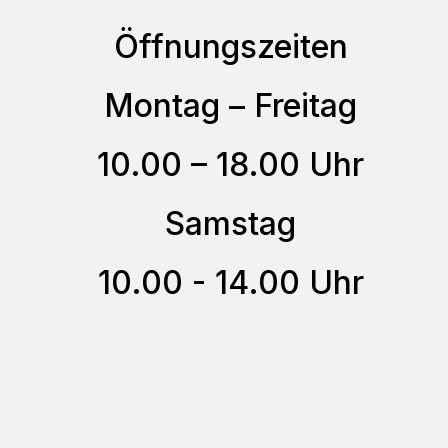
auf.
Öffnungszeiten
Die
Optionen
Montag – Freitag
können
auf
10.00 – 18.00 Uhr
der
Samstag
Produktseite
gewählt
10.00 - 14.00 Uhr
werden