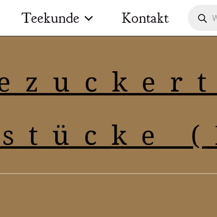
Product
Teekunde
Kontakt
search
ezucker
stücke 