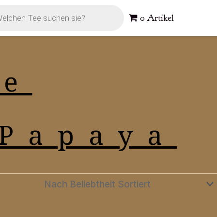
s
0 Artikel
te
(Papaya