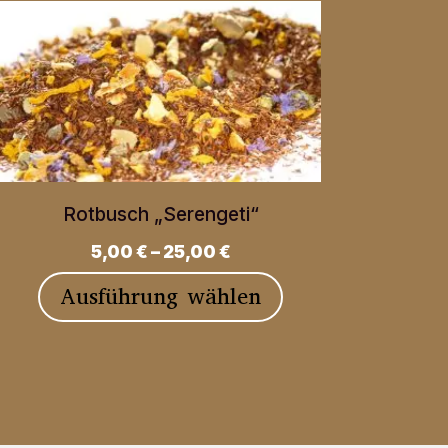
Rotbusch „Serengeti“
5,00
€
–
25,00
€
Dieses
Ausführung wählen
Produkt
weist
mehrere
Varianten