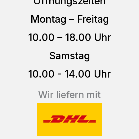
Öffnungszeiten
Die
Optionen
Montag – Freitag
können
auf
10.00 – 18.00 Uhr
der
Produktseite
Samstag
gewählt
10.00 - 14.00 Uhr
werden
Wir liefern mit