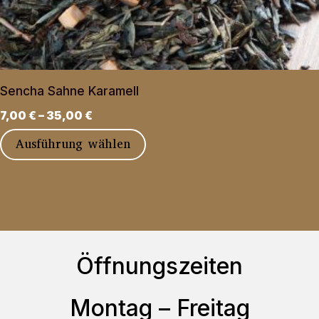
können
auf
der
Produktseite
Sencha Sahne Karamell
gewählt
7,00
€
–
35,00
€
werden
Dieses
Ausführung wählen
Produkt
weist
mehrere
Varianten
auf.
Öffnungszeiten
Die
Optionen
Montag – Freitag