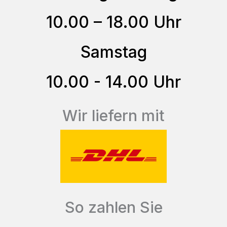
können
10.00 – 18.00 Uhr
auf
der
Samstag
Produktseite
gewählt
10.00 - 14.00 Uhr
werden
Wir liefern mit
So zahlen Sie