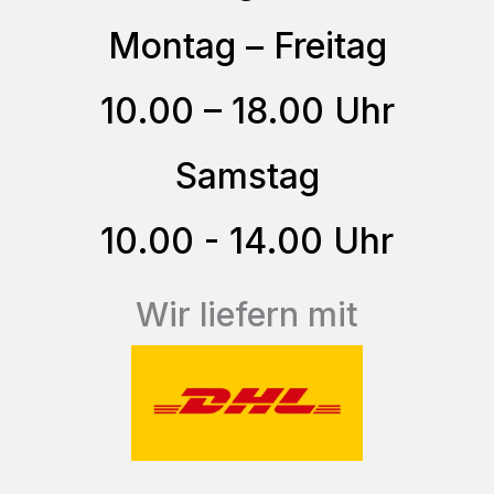
Optionen
Montag – Freitag
können
auf
10.00 – 18.00 Uhr
der
Samstag
Produktseite
gewählt
10.00 - 14.00 Uhr
werden
Wir liefern mit