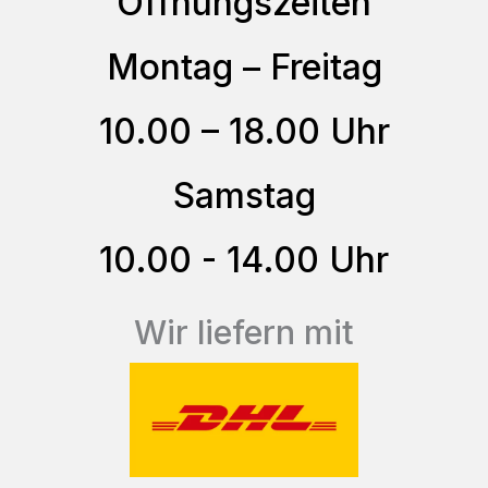
Öffnungszeiten
Die
Optionen
Montag – Freitag
können
auf
10.00 – 18.00 Uhr
der
Produktseite
Samstag
gewählt
10.00 - 14.00 Uhr
werden
Wir liefern mit