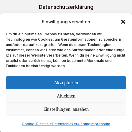
Datenschutzerklärung
AGB
Einwilligung verwalten
Liefer- und Versandkosten
Um dir ein optimales Erlebnis zu bieten, verwenden wir
Cookie-Richtlinie (EU)
Technologien wie Cookies, um Geräteinformationen zu speichern
und/oder darauf zuzugreifen. Wenn du diesen Technologien
zustimmst, können wir Daten wie das Surfverhalten oder eindeutige
IDs auf dieser Website verarbeiten. Wenn du deine Einwilligung nicht
erteilst oder zurückziehst, können bestimmte Merkmale und
Funktionen beeinträchtigt werden.
Schreiben Sie uns
auf
Akzeptieren
Ablehnen
Einstellungen ansehen
Copyright © 2023 Teeboutique
Cookie-Richtlinie
Datenschutzerklärung
Impressum