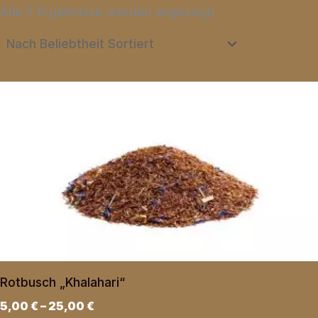
Nach
Alle 2 Ergebnisse werden angezeigt
Beliebtheit
sortiert
Rotbusch „Khalahari“
5,00
€
–
25,00
€