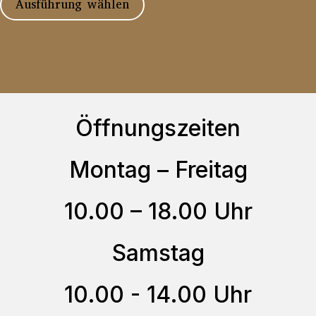
Ausführung wählen
Produkt
weist
mehrere
Varianten
auf.
Öffnungszeiten
Die
Optionen
Montag – Freitag
können
auf
10.00 – 18.00 Uhr
der
Samstag
Produktseite
gewählt
10.00 - 14.00 Uhr
werden