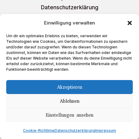
Datenschutzerklärung
AGB
Einwilligung verwalten
Liefer- und Versandkosten
Um dir ein optimales Erlebnis zu bieten, verwenden wir
Cookie-Richtlinie (EU)
Technologien wie Cookies, um Geräteinformationen zu speichern
und/oder darauf zuzugreifen. Wenn du diesen Technologien
zustimmst, können wir Daten wie das Surfverhalten oder eindeutige
IDs auf dieser Website verarbeiten. Wenn du deine Einwilligung nicht
erteilst oder zurückziehst, können bestimmte Merkmale und
Funktionen beeinträchtigt werden.
Schreiben Sie uns
auf
Akzeptieren
Ablehnen
Einstellungen ansehen
Copyright © 2023 Teeboutique
Cookie-Richtlinie
Datenschutzerklärung
Impressum