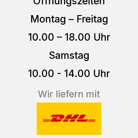
Öffnungszeiten
Die
Optionen
Montag – Freitag
können
auf
10.00 – 18.00 Uhr
der
Produktseite
Samstag
gewählt
10.00 - 14.00 Uhr
werden
Wir liefern mit