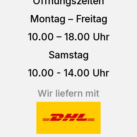
Öffnungszeiten
Die
Optionen
Montag – Freitag
können
auf
10.00 – 18.00 Uhr
der
Produktseite
Samstag
gewählt
10.00 - 14.00 Uhr
werden
Wir liefern mit