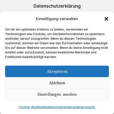
Datenschutzerklärung
AGB
Einwilligung verwalten
Liefer- und Versandkosten
Um dir ein optimales Erlebnis zu bieten, verwenden wir
Cookie-Richtlinie (EU)
Technologien wie Cookies, um Geräteinformationen zu speichern
und/oder darauf zuzugreifen. Wenn du diesen Technologien
zustimmst, können wir Daten wie das Surfverhalten oder eindeutige
IDs auf dieser Website verarbeiten. Wenn du deine Einwilligung nicht
erteilst oder zurückziehst, können bestimmte Merkmale und
Funktionen beeinträchtigt werden.
Schreiben Sie uns
auf
Akzeptieren
Ablehnen
Einstellungen ansehen
Copyright © 2023 Teeboutique
Cookie-Richtlinie
Datenschutzerklärung
Impressum