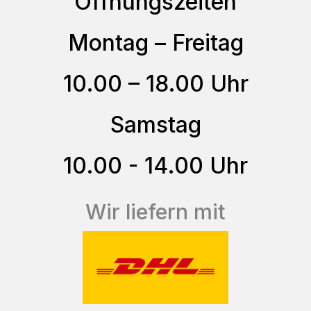
Öffnungszeiten
Die
Optionen
Montag – Freitag
können
auf
10.00 – 18.00 Uhr
der
Produktseite
Samstag
gewählt
10.00 - 14.00 Uhr
werden
Wir liefern mit