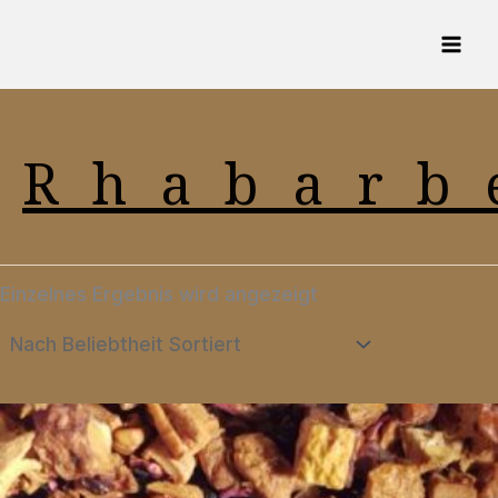
Zum
Inhalt
springen
Rhabarb
Einzelnes Ergebnis wird angezeigt