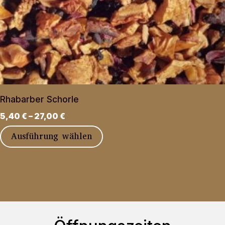
Rhabarber Schorle
5,40
€
–
27,00
€
Dieses
Ausführung wählen
Produkt
weist
mehrere
Varianten
auf.