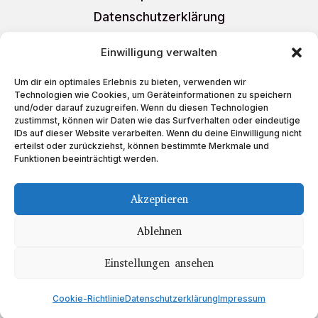
Datenschutzerklärung
AGB
Einwilligung verwalten
Liefer- und Versandkosten
Um dir ein optimales Erlebnis zu bieten, verwenden wir
Cookie-Richtlinie (EU)
Technologien wie Cookies, um Geräteinformationen zu speichern
und/oder darauf zuzugreifen. Wenn du diesen Technologien
zustimmst, können wir Daten wie das Surfverhalten oder eindeutige
IDs auf dieser Website verarbeiten. Wenn du deine Einwilligung nicht
erteilst oder zurückziehst, können bestimmte Merkmale und
Funktionen beeinträchtigt werden.
Schreiben Sie uns
auf
Akzeptieren
Ablehnen
Einstellungen ansehen
Copyright © 2023 Teeboutique
Cookie-Richtlinie
Datenschutzerklärung
Impressum