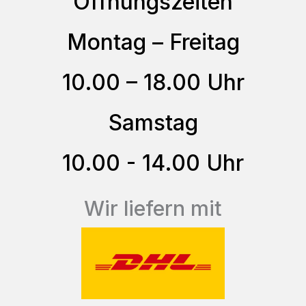
Öffnungszeiten
Die
Optionen
Montag – Freitag
können
auf
10.00 – 18.00 Uhr
der
Produktseite
Samstag
gewählt
10.00 - 14.00 Uhr
werden
Wir liefern mit