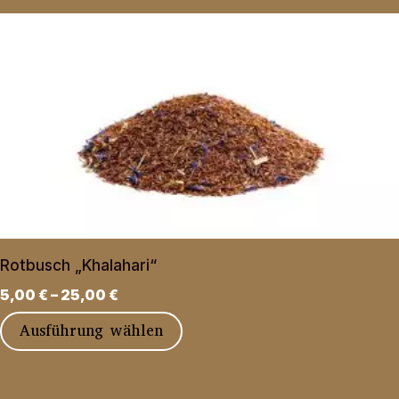
Rotbusch „Khalahari“
5,00
€
–
25,00
€
Dieses
Ausführung wählen
Produkt
weist