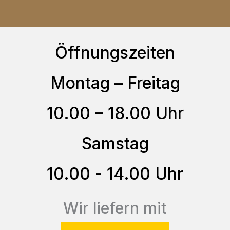
mehrere
Varianten
auf.
Öffnungszeiten
Die
Optionen
Montag – Freitag
können
auf
10.00 – 18.00 Uhr
der
Produktseite
Samstag
gewählt
10.00 - 14.00 Uhr
werden
Wir liefern mit