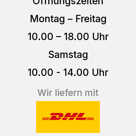
Öffnungszeiten
Die
Optionen
Montag – Freitag
können
auf
10.00 – 18.00 Uhr
der
Produktseite
Samstag
gewählt
10.00 - 14.00 Uhr
werden
Wir liefern mit