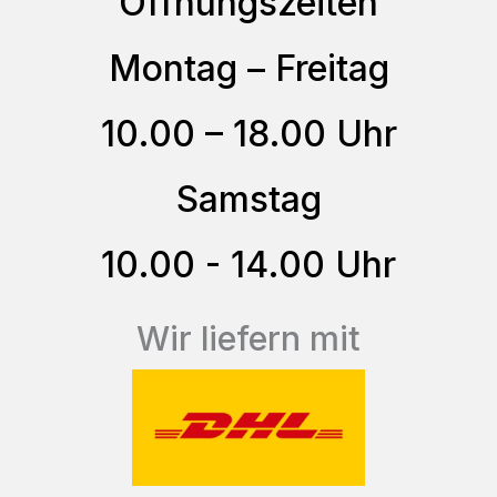
Öffnungszeiten
Die
Optionen
Montag – Freitag
können
auf
10.00 – 18.00 Uhr
der
Produktseite
Samstag
gewählt
10.00 - 14.00 Uhr
werden
Wir liefern mit