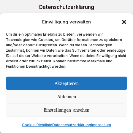
Datenschutzerklärung
AGB
Einwilligung verwalten
Liefer- und Versandkosten
Um dir ein optimales Erlebnis zu bieten, verwenden wir
Cookie-Richtlinie (EU)
Technologien wie Cookies, um Geräteinformationen zu speichern
und/oder darauf zuzugreifen. Wenn du diesen Technologien
zustimmst, können wir Daten wie das Surfverhalten oder eindeutige
IDs auf dieser Website verarbeiten. Wenn du deine Einwilligung nicht
erteilst oder zurückziehst, können bestimmte Merkmale und
Funktionen beeinträchtigt werden.
Schreiben Sie uns
auf
Akzeptieren
Ablehnen
Einstellungen ansehen
Copyright © 2023 Teeboutique
Cookie-Richtlinie
Datenschutzerklärung
Impressum