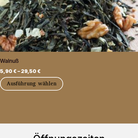
Walnuß
5,90
€
–
29,50
€
Dieses
Ausführung wählen
Produkt
weist
mehrere
Varianten
auf.