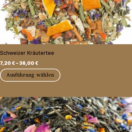
Die
Optionen
können
auf
der
Produktseite
Schweizer Kräutertee
gewählt
7,20
€
–
36,00
€
werden
Dieses
Ausführung wählen
Produkt
weist
mehrere
Varianten
auf.
Die