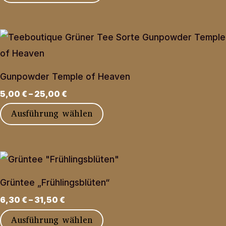
Produkt
können
weist
auf
mehrere
der
Varianten
Produktseite
auf.
gewählt
Gunpowder Temple of Heaven
Die
werden
5,00
€
–
25,00
€
Optionen
Dieses
Ausführung wählen
können
Produkt
auf
weist
der
mehrere
Produktseite
Varianten
gewählt
Grüntee „Frühlingsblüten“
auf.
werden
6,30
€
–
31,50
€
Die
Dieses
Ausführung wählen
Optionen