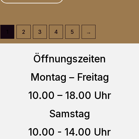
Produkt
können
weist
auf
mehrere
der
1
2
3
4
5
→
Varianten
Produktseite
auf.
gewählt
Die
Öffnungszeiten
werden
Optionen
können
Montag – Freitag
auf
10.00 – 18.00 Uhr
der
Produktseite
Samstag
gewählt
werden
10.00 - 14.00 Uhr