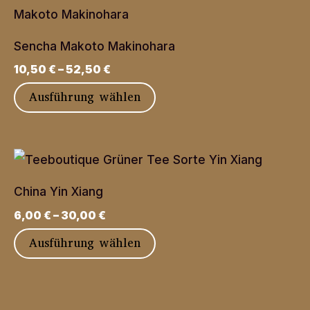
Produktseite
Varianten
gewählt
auf.
werden
Sencha Makoto Makinohara
Die
10,50
€
–
52,50
€
Optionen
Dieses
Ausführung wählen
können
Produkt
auf
weist
der
mehrere
Produktseite
Varianten
gewählt
China Yin Xiang
auf.
werden
6,00
€
–
30,00
€
Die
Dieses
Ausführung wählen
Optionen
Produkt
können
weist
auf
mehrere