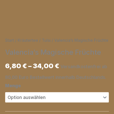
Start
/
Kräutertee / Tulsi
/ Valencia’s Magische Früchte
Valencia’s Magische Früchte
6,80
€
–
34,00
€
Versandkostenfrei ab
80,00 Euro Bestellwert innerhalb Deutschlands.
Menge