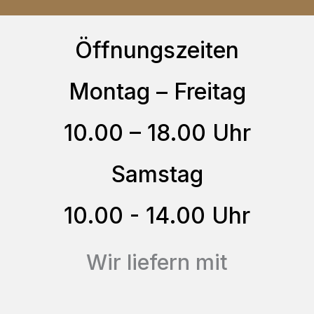
der
Varianten
Produktseite
auf.
Öffnungszeiten
gewählt
Die
werden
Optionen
Montag – Freitag
können
10.00 – 18.00 Uhr
auf
der
Samstag
Produktseite
gewählt
10.00 - 14.00 Uhr
werden
Wir liefern mit