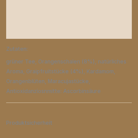
Zusätzliche Informationen
Produktsicherheit
Rezensionen (0)
Zutaten:
grüner Tee, Orangenschalen (8%), natürliches
Aroma, Graipfruitstücke (4%), Kardamom,
Orangenblüten, Maracujastücke,
Antioxidanziosnmitte: Ascorbinsäure
Produktsicherheit