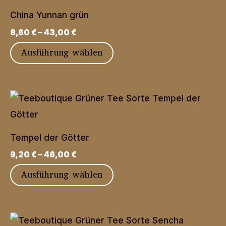
China Yunnan grün
8,60
€
–
43,00
€
Dieses
Ausführung wählen
Produkt
weist
mehrere
Varianten
auf.
Tempel der Götter
Die
9,20
€
–
46,00
€
Optionen
Dieses
Ausführung wählen
können
Produkt
auf
weist
der
mehrere