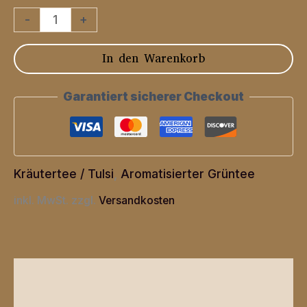
Valencia's
-
+
Magische
In den Warenkorb
Früchte
Menge
Garantiert sicherer Checkout
Kräutertee / Tulsi
,
Aromatisierter Grüntee
inkl. MwSt.
zzgl.
Versandkosten
Beschreibung