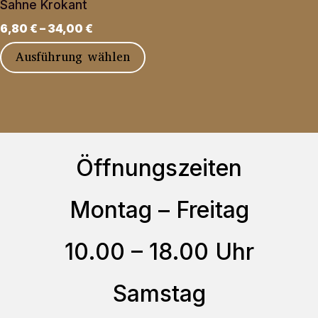
Sahne Krokant
gewählt
6,80
€
–
34,00
€
werden
Dieses
Ausführung wählen
Produkt
weist
mehrere
Varianten
Öffnungszeiten
auf.
Die
Montag – Freitag
Optionen
können
10.00 – 18.00 Uhr
auf
der
Samstag
Produktseite