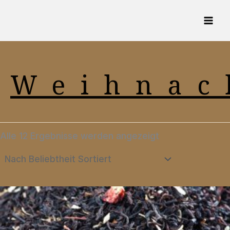
Zum
Inhalt
springen
Weihnac
Nach
Alle 12 Ergebnisse werden angezeigt
Beliebtheit
sortiert