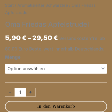
Start
/
Aromatisierter Schwarztee
/ Oma Friedas
Apfelstrudel
Oma Friedas Apfelstrudel
5,90
€
–
29,50
€
Versandkostenfrei ab
80,00 Euro Bestellwert innerhalb Deutschlands.
Menge
Oma
-
+
Friedas
In den Warenkorb
Apfelstrudel