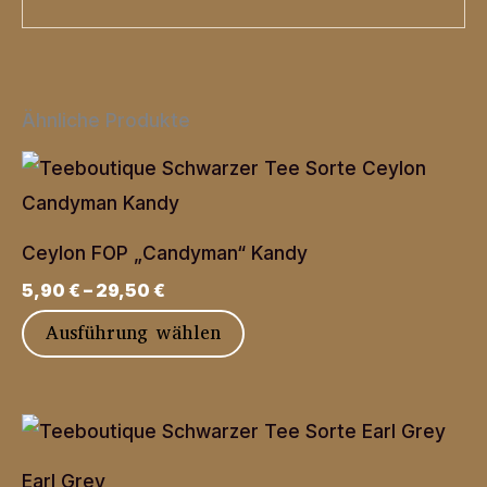
Ähnliche Produkte
Ceylon FOP „Candyman“ Kandy
5,90
€
–
29,50
€
Dieses
Ausführung wählen
Produkt
weist
mehrere
Varianten
Earl Grey