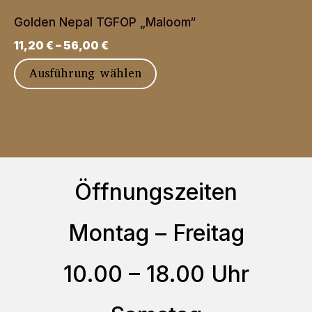
auf.
werden
Golden Nepal TGFOP „Maloom“
Die
11,20
€
–
56,00
€
Optionen
Dieses
Ausführung wählen
können
Produkt
auf
weist
der
mehrere
Produktseite
Varianten
gewählt
auf.
Öffnungszeiten
werden
Die
Optionen
Montag – Freitag
können
10.00 – 18.00 Uhr
auf
der