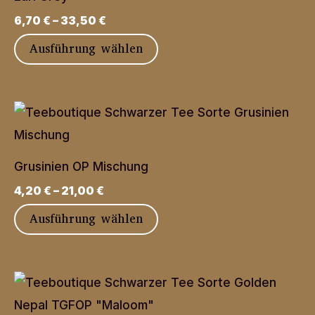
auf.
6,70
€
–
33,50
€
Die
Dieses
Ausführung wählen
Optionen
Produkt
können
weist
auf
mehrere
der
Varianten
Produktseite
auf.
gewählt
Grusinien OP Mischung
Die
werden
4,20
€
–
21,00
€
Optionen
Dieses
Ausführung wählen
können
Produkt
auf
weist
der
mehrere
Produktseite
Varianten
gewählt