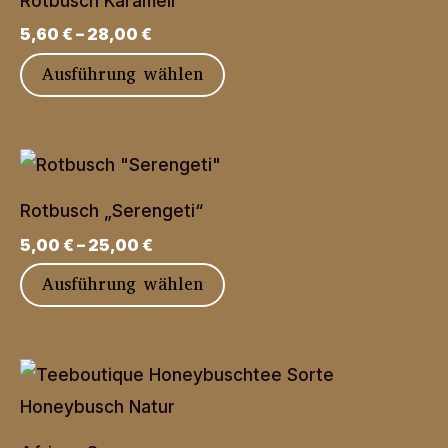
Rotbusch Karamell
5,60
€
–
28,00
€
Dieses
Ausführung wählen
Produkt
weist
mehrere
Varianten
Rotbusch „Serengeti“
auf.
5,00
€
–
25,00
€
Die
Dieses
Ausführung wählen
Optionen
Produkt
können
weist
auf
mehrere
der
Varianten
Produktseite
auf.