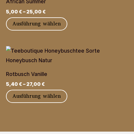
gewählt
African Summer
Die
werden
5,00
€
–
25,00
€
Optionen
Dieses
Ausführung wählen
können
Produkt
auf
weist
der
mehrere
Produktseite
Varianten
gewählt
auf.
werden
Rotbusch Vanille
Die
5,40
€
–
27,00
€
Optionen
Dieses
Ausführung wählen
können
Produkt
auf
weist
der
mehrere
Produktseite
Varianten