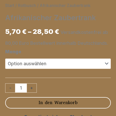
Start
/
Rotbusch
/ Afrikanischer Zaubertrank
Afrikanischer Zaubertrank
5,70
€
–
28,50
€
Versandkostenfrei ab
80,00 Euro Bestellwert innerhalb Deutschlands.
Menge
Afrikanischer
-
+
Zaubertrank
In den Warenkorb
Menge