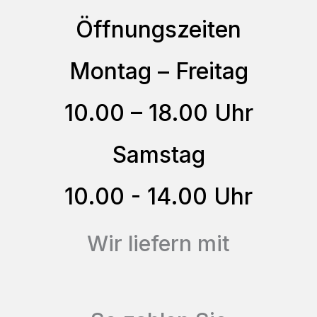
gewählt
auf.
Öffnungszeiten
werden
Die
Optionen
Montag – Freitag
können
10.00 – 18.00 Uhr
auf
der
Samstag
Produktseite
gewählt
10.00 - 14.00 Uhr
werden
Wir liefern mit