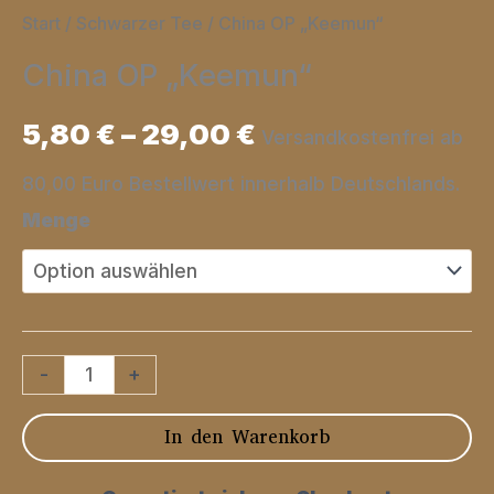
Start
/
Schwarzer Tee
/ China OP „Keemun“
China OP „Keemun“
5,80
€
–
29,00
€
Versandkostenfrei ab
80,00 Euro Bestellwert innerhalb Deutschlands.
Menge
China
-
+
OP
In den Warenkorb
"Keemun"
Menge