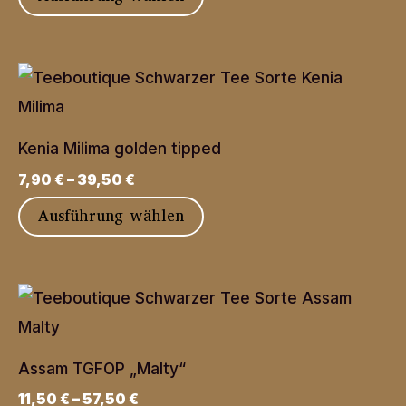
können
Produkt
auf
weist
der
mehrere
Produktseite
Varianten
gewählt
auf.
werden
Kenia Milima golden tipped
Die
7,90
€
–
39,50
€
Optionen
Dieses
Ausführung wählen
können
Produkt
auf
weist
der
mehrere
Produktseite
Varianten
gewählt
auf.
werden
Assam TGFOP „Malty“
Die
11,50
€
–
57,50
€