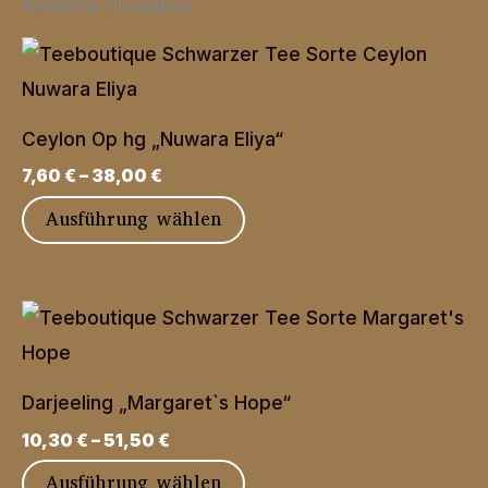
Ähnliche Produkte
Ceylon Op hg „Nuwara Eliya“
7,60
€
–
38,00
€
Dieses
Ausführung wählen
Produkt
weist
mehrere
Varianten
auf.
Darjeeling „Margaret`s Hope“
Die
10,30
€
–
51,50
€
Optionen
Dieses
Ausführung wählen