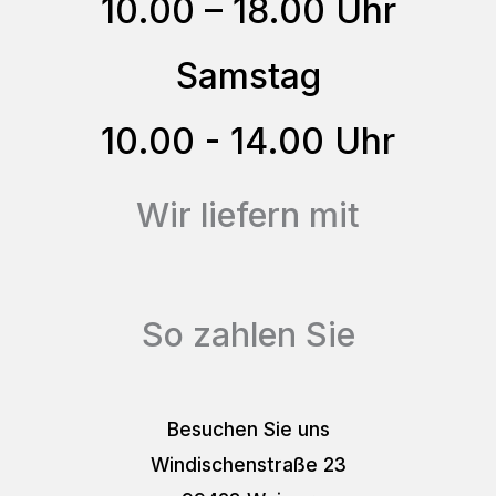
10.00 – 18.00 Uhr
auf
der
Samstag
Produktseite
gewählt
10.00 - 14.00 Uhr
werden
Wir liefern mit
So zahlen Sie
Besuchen Sie uns
Windischenstraße 23