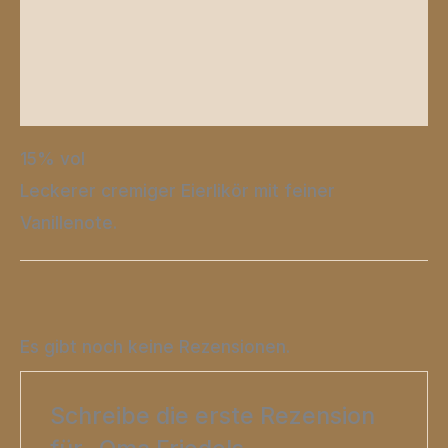
Zusätzliche Informationen
Produktsicherheit
Rezensionen (0)
15% vol
Leckerer cremiger Eierlikör mit feiner
Vanillenote.
Es gibt noch keine Rezensionen.
Schreibe die erste Rezension