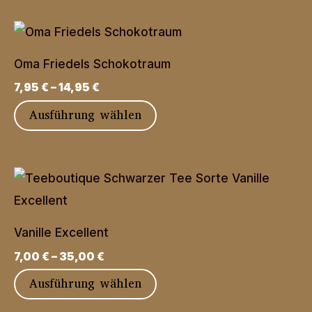
weist
mehrere
Varianten
Oma Friedels Schokotraum
auf.
7,95
€
–
14,95
€
Die
Dieses
Ausführung wählen
Optionen
Produkt
können
weist
auf
mehrere
der
Varianten
Produktseite
auf.
gewählt
Vanille Excellent
Die
werden
7,00
€
–
35,00
€
Optionen
Dieses
Ausführung wählen
können
Produkt
auf