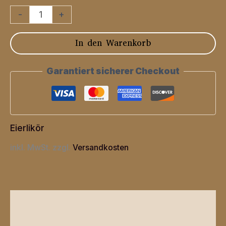
Oma
-
+
Friedels
In den Warenkorb
Vanilleeiertraum
Menge
Garantiert sicherer Checkout
Eierlikör
inkl. MwSt.
zzgl.
Versandkosten
Beschreibung