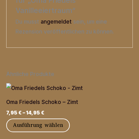
für „Oma Friedels
Vanilleeiertraum“
Du musst
angemeldet
sein, um eine
Rezension veröffentlichen zu können.
Ähnliche Produkte
Oma Friedels Schoko – Zimt
7,95
€
–
14,95
€
Dieses
Ausführung wählen
Produkt