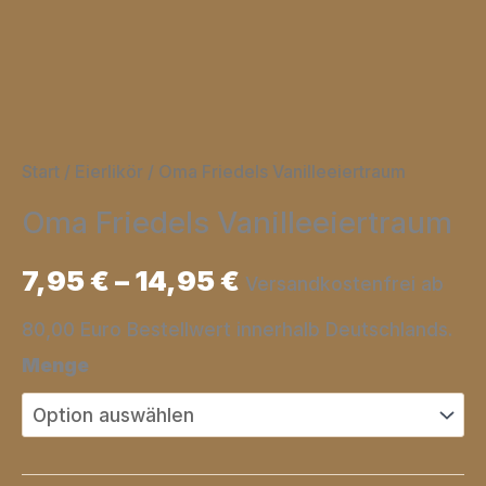
Start
/
Eierlikör
/ Oma Friedels Vanilleeiertraum
Oma Friedels Vanilleeiertraum
7,95
€
–
14,95
€
Versandkostenfrei ab
80,00 Euro Bestellwert innerhalb Deutschlands.
Menge