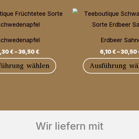
chwedenapfel
Erdbeer Sahn
7,30
€
–
36,50
€
6,10
€
–
30,50
Dieses
führung wählen
Ausführung wä
Produkt
weist
mehrere
Varianten
auf.
Wir liefern mit
Die