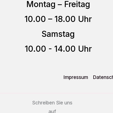
Optionen
Montag – Freitag
können
10.00 – 18.00 Uhr
auf
der
Samstag
Produktseite
gewählt
10.00 - 14.00 Uhr
werden
Impressum
Datensch
Schreiben Sie uns
auf