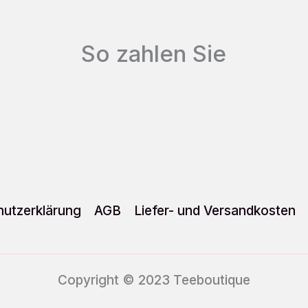
Optionen
können
So zahlen Sie
auf
der
Produktseite
gewählt
werden
utzerklärung
AGB
Liefer- und Versandkosten
Copyright © 2023 Teeboutique