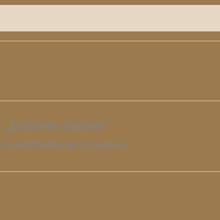
heit
Rezensionen (0)
r „Erdbeer-Guave“
on veröffentlichen zu können.