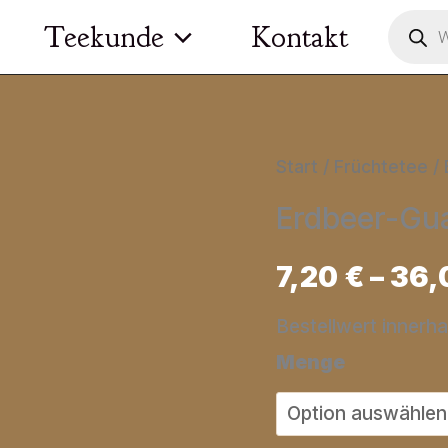
Product
Teekunde
Kontakt
search
Start
/
Früchtetee
/ 
Erdbeer-Gu
7,20
€
–
36,
Bestellwert innerh
Menge