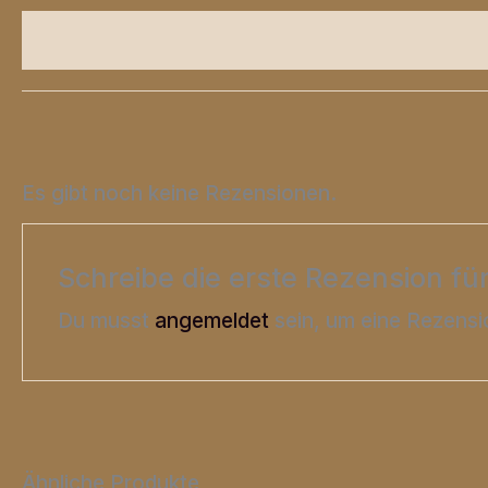
Zusätzliche Informationen
Produktsicher
Es gibt noch keine Rezensionen.
Schreibe die erste Rezension fü
Du musst
angemeldet
sein, um eine Rezensi
Ähnliche Produkte