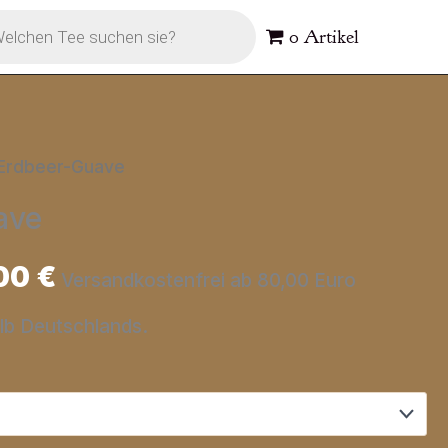
s
0 Artikel
Erdbeer-Guave
ave
00
€
Versandkostenfrei ab 80,00 Euro
alb Deutschlands.