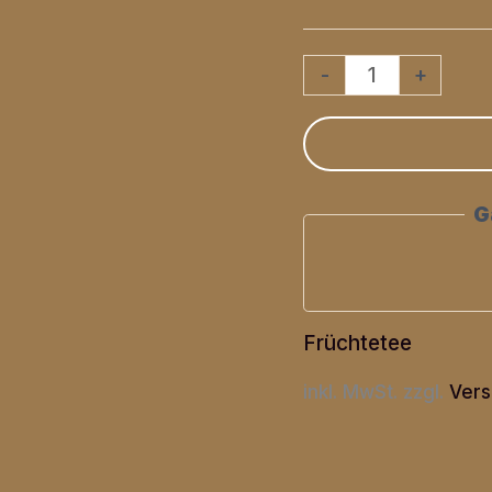
Erdbeer-
-
+
Guave
Menge
G
Früchtetee
inkl. MwSt.
zzgl.
Vers