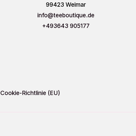
Optionen
Optio
99423 Weimar
können
könn
info
@teeboutique.de
auf
auf
+493643 905177
der
der
Produktseite
Produ
gewählt
gewäh
werden
werd
Cookie-Richtlinie (EU)