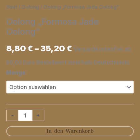
Start
/
Oolong
/ Oolong „Formosa Jade Oolong“
Oolong „Formosa Jade
Oolong“
8,80
€
–
35,20
€
Versandkostenfrei ab
80,00 Euro Bestellwert innerhalb Deutschlands.
Menge
Oolong
-
+
"Formosa
In den Warenkorb
Jade