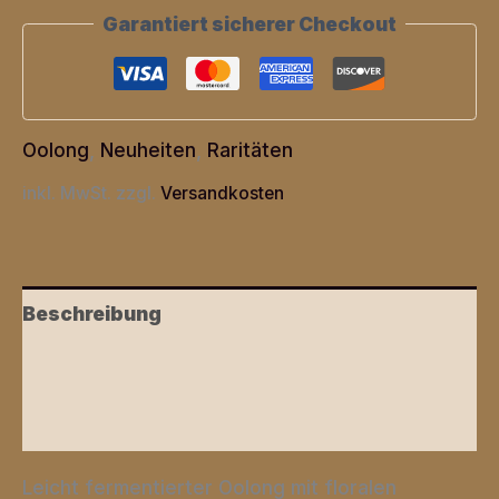
Oolong"
Garantiert sicherer Checkout
Menge
Oolong
,
Neuheiten
,
Raritäten
inkl. MwSt.
zzgl.
Versandkosten
Beschreibung
Zusätzliche Informationen
Rezensionen (0)
Leicht fermentierter Oolong mit floralen