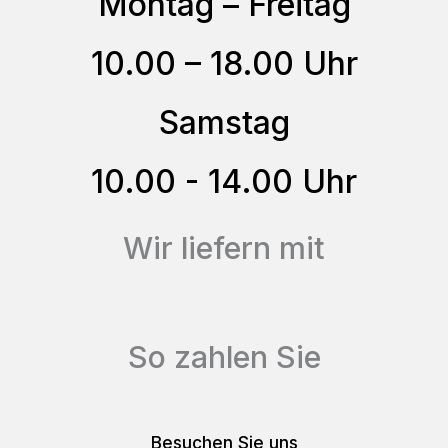
Montag – Freitag
können
10.00 – 18.00 Uhr
auf
der
Samstag
Produktseite
gewählt
10.00 - 14.00 Uhr
werden
Wir liefern mit
So zahlen Sie
Besuchen Sie uns