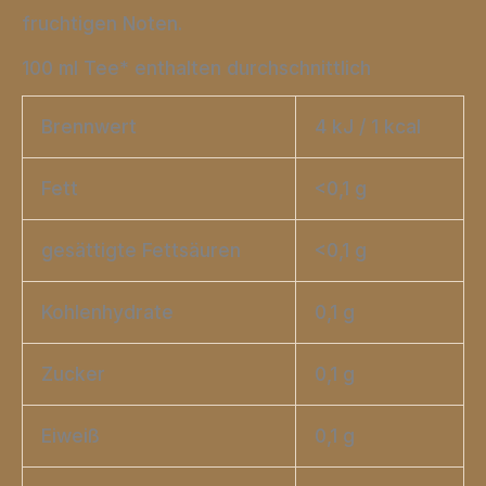
fruchtigen Noten.
100 ml Tee* enthalten durchschnittlich
Brennwert
4 kJ / 1 kcal
Fett
<0,1 g
gesättigte Fettsäuren
<0,1 g
Kohlenhydrate
0,1 g
Zucker
0,1 g
Eiweiß
0,1 g