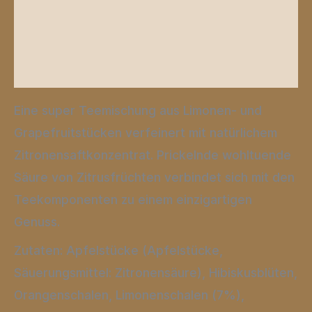
Zusätzliche Informationen
Produktsicherheit
Rezensionen (0)
Eine super Teemischung aus Limonen- und
Grapefruitstücken verfeinert mit natürlichem
Zitronensaftkonzentrat. Prickelnde wohltuende
Säure von Zitrusfrüchten verbindet sich mit den
Teekomponenten zu einem einzigartigen
Genuss.
Zutaten: Apfelstücke (Apfelstücke,
Säuerungsmittel: Zitronensäure), Hibiskusblüten,
Orangenschalen, Limonenschalen (7%),