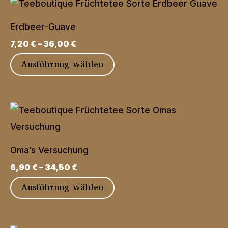
mehrere
Varianten
Erdbeer-Guave
auf.
7,20
€
–
36,00
€
Die
Dieses
Ausführung wählen
Optionen
Produkt
können
weist
auf
mehrere
der
Varianten
Produktseite
auf.
gewählt
Oma’s Versuchung
Die
werden
6,90
€
–
34,50
€
Optionen
Dieses
Ausführung wählen
können
Produkt
auf
weist
der