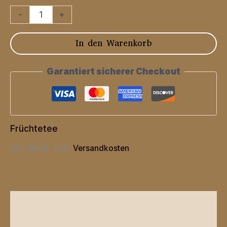
Lemon
-
+
Spritz
In den Warenkorb
Menge
Garantiert sicherer Checkout
Früchtetee
inkl. MwSt.
zzgl.
Versandkosten
Beschreibung