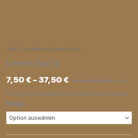
Start
/
Früchtetee
/ Lemon Spritz
Lemon Spritz
7,50
€
–
37,50
€
Versandkostenfrei ab
80,00 Euro Bestellwert innerhalb Deutschlands.
Menge