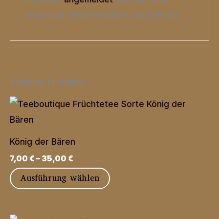
Rezension veröffentlichen zu können.
Ähnliche Produkte
König der Bären
7,00
€
–
35,00
€
Dieses
Ausführung wählen
Produkt
weist