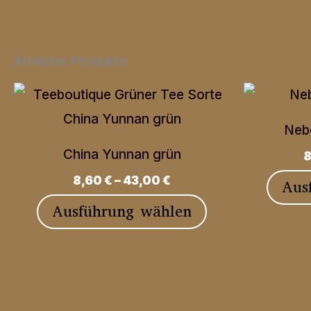
Ähnliche Produkte
Nebe
China Yunnan grün
8
8,60
€
–
43,00
€
Aus
Dieses
Ausführung wählen
Produkt
weist
mehrere
Varianten