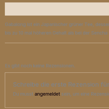
Beschreibung
Zusätzliche Informationen
Gabalong ist ein Japanischer grüner Tee, desse
bis zu 10 mal höheren Gehalt als bei der Sencha 
Es gibt noch keine Rezensionen.
Schreibe die erste Rezension fü
Du musst
angemeldet
sein, um eine Rezensi