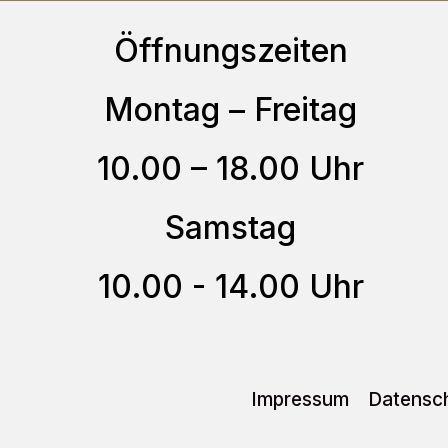
auf.
Öffnungszeiten
Die
Optionen
Montag – Freitag
können
10.00 – 18.00 Uhr
auf
der
Samstag
Produktseite
gewählt
10.00 - 14.00 Uhr
werden
Impressum
Datensch