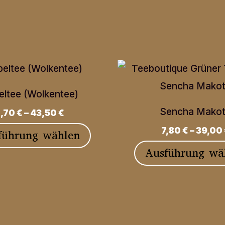
ltee (Wolkentee)
Sencha Mako
,70
€
–
43,50
€
7,80
€
–
39,00
Dieses
führung wählen
Produkt
Ausführung wä
weist
mehrere
Varianten
auf.