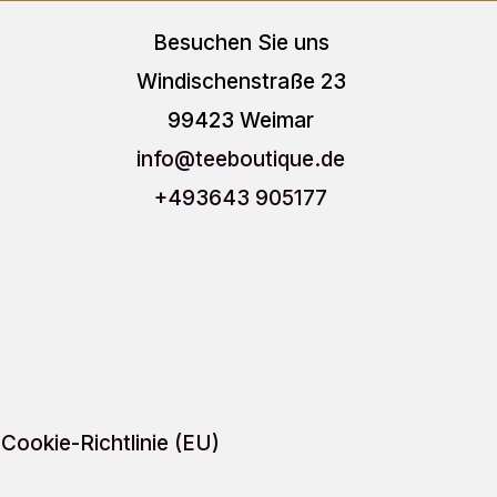
auf.
auf.
Besuchen Sie uns
Die
Die
Windischenstraße 23
Optionen
Optio
99423 Weimar
können
könn
info
@teeboutique.de
auf
auf
+493643 905177
der
der
Produktseite
Produ
gewählt
gewäh
werden
werd
Cookie-Richtlinie (EU)