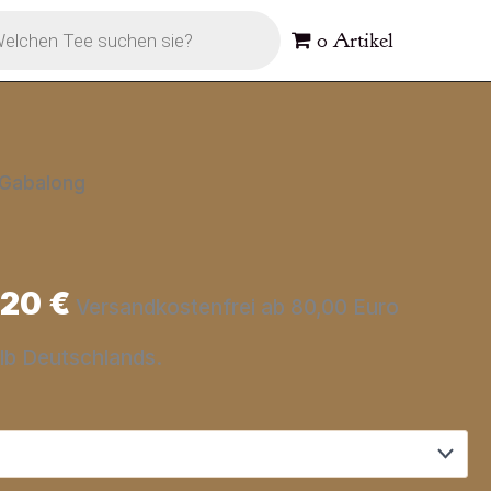
s
0 Artikel
 Gabalong
,20
€
Versandkostenfrei ab 80,00 Euro
alb Deutschlands.