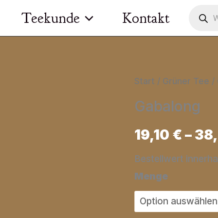
Product
Teekunde
Kontakt
search
Start
/
Grüner Tee
/
Gabalong
19,10
€
–
38
Bestellwert innerh
Menge