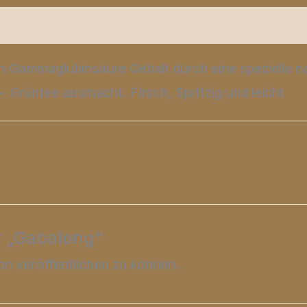
Produktsicherheit
Rezensionen (0)
n Gammaglubinsäure Gehalt durch eine spezielle n
– Grüntee ausmacht. Firsch, Spritzig und leicht
r „Gabalong“
on veröffentlichen zu können.