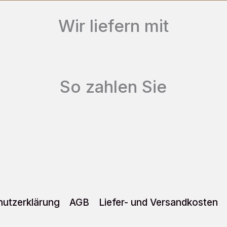
Die
Wir liefern mit
Optionen
können
auf
So zahlen Sie
der
Produktseite
gewählt
werden
utzerklärung
AGB
Liefer- und Versandkosten