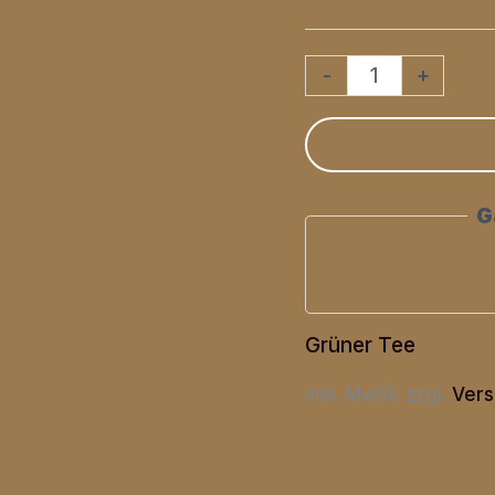
Gabalong
-
+
Menge
G
Grüner Tee
inkl. MwSt.
zzgl.
Vers