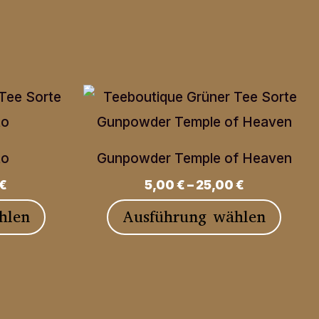
to
Gunpowder Temple of Heaven
€
5,00
€
–
25,00
€
Dieses
Diese
hlen
Ausführung wählen
Produkt
Produ
weist
weist
mehrere
mehre
Varianten
Varia