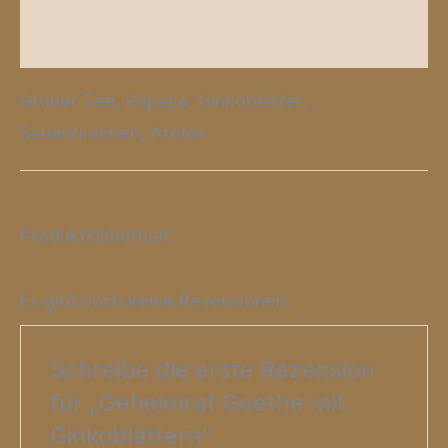
Rezensionen (0)
Grüner Tee, Papaya, Ginkoblätter,
Sauerkirschen, Aroma
Produktsicherheit
Es gibt noch keine Rezensionen.
Schreibe die erste Rezension
für „Geheimrat Goethe mit
Ginkoblättern“