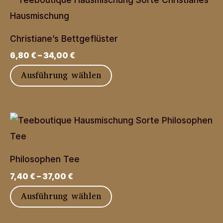
Varianten
auf.
Christiane’s Bettgeflüster
Die
6,80
€
–
34,00
€
Optionen
Dieses
Ausführung wählen
können
Produkt
auf
weist
der
mehrere
Produktseite
Varianten
gewählt
auf.
werden
Philosophen Tee
Die
7,40
€
–
37,00
€
Optionen
Dieses
Ausführung wählen
können
Produkt
auf