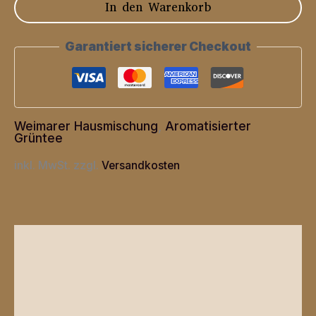
In den Warenkorb
mit
Ginkoblättern
Garantiert sicherer Checkout
Menge
Weimarer Hausmischung
,
Aromatisierter
Grüntee
inkl. MwSt.
zzgl.
Versandkosten
Beschreibung
Zusätzliche Informationen
Produktsicherheit