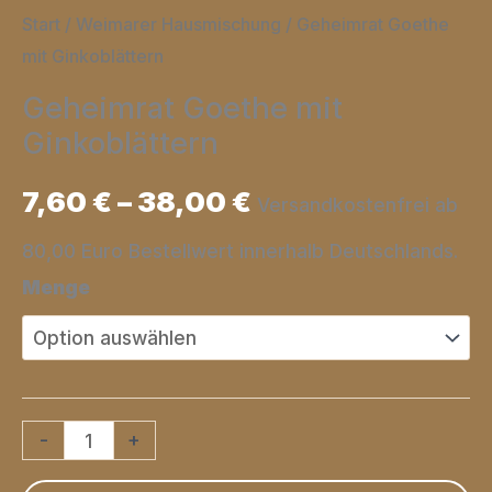
Start
/
Weimarer Hausmischung
/ Geheimrat Goethe
mit Ginkoblättern
Geheimrat Goethe mit
Ginkoblättern
7,60
€
–
38,00
€
Versandkostenfrei ab
80,00 Euro Bestellwert innerhalb Deutschlands.
Menge
Geheimrat
-
+
Goethe