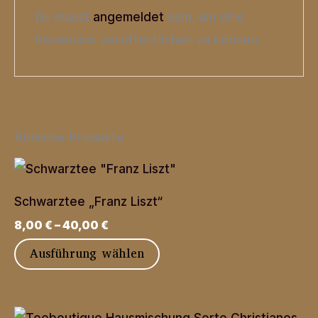
Du musst
angemeldet
sein, um eine
Rezension veröffentlichen zu können.
Ähnliche Produkte
Schwarztee „Franz Liszt“
8,00
€
–
40,00
€
Dieses
Ausführung wählen
Produkt
weist
mehrere