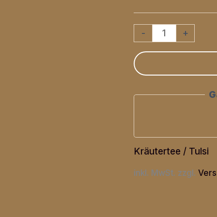
Kräutertee
-
+
"Gin
Tonic"
natürlich
G
Menge
Kräutertee / Tulsi
inkl. MwSt.
zzgl.
Vers