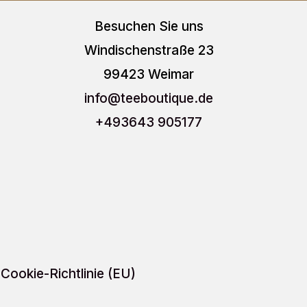
auf.
auf.
Besuchen Sie uns
Die
Die
Windischenstraße 23
Optionen
Optio
99423 Weimar
können
könn
info
@teeboutique.de
auf
auf
+493643 905177
der
der
Produktseite
Produ
gewählt
gewäh
werden
werd
Cookie-Richtlinie (EU)