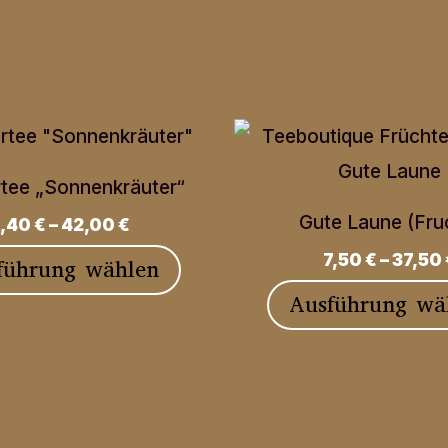
rtee „Sonnenkräuter“
Gute Laune (Fru
,40
€
–
42,00
€
7,50
€
–
37,50
Dieses
führung wählen
Produkt
Ausführung wä
weist
mehrere
Varianten
auf.