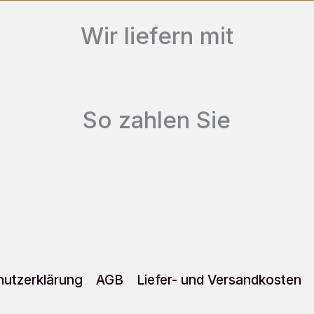
Die
Wir liefern mit
Optionen
können
auf
So zahlen Sie
der
Produktseite
gewählt
werden
utzerklärung
AGB
Liefer- und Versandkosten