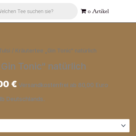
s
0 Artikel
Tulsi
/ Kräutertee „Gin Tonic“ natürlich
Gin Tonic“ natürlich
00
€
Versandkostenfrei ab 80,00 Euro
alb Deutschlands.