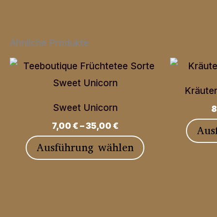
Ähnliche Produkte
Kräute
Sweet Unicorn
8
7,00
€
–
35,00
€
Aus
Dieses
Ausführung wählen
Produkt
weist
mehrere
Varianten