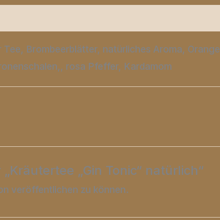
Produktsicherheit
Rezensionen (0)
 Tee, Brombeerblätter, natürliches Aroma, Orange
ronenschalen,, rosa Pfeffer, Kardamom
 „Kräutertee „Gin Tonic“ natürlich“
on veröffentlichen zu können.