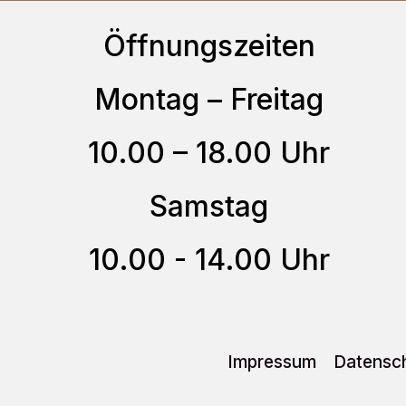
auf.
Öffnungszeiten
Die
Optionen
Montag – Freitag
können
10.00 – 18.00 Uhr
auf
der
Samstag
Produktseite
gewählt
10.00 - 14.00 Uhr
werden
Impressum
Datensch