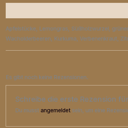
Beschreibung
Zusätzliche Informationen
Apfelstücke, Lemongras, Süßholzwurzel, grüner
Wacholderbeeren, Kurkuma, Verbenenkraut, Zit
Es gibt noch keine Rezensionen.
Schreibe die erste Rezension für
Du musst
angemeldet
sein, um eine Rezensi