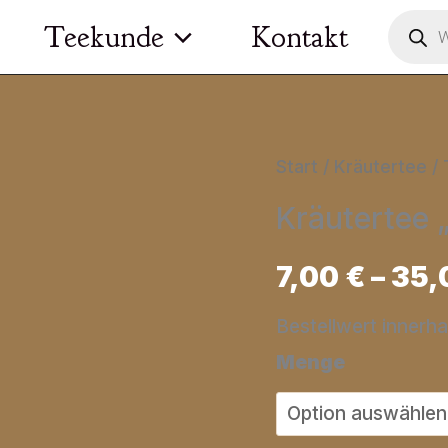
Product
Teekunde
Kontakt
search
Start
/
Kräutertee / 
Kräutertee „
7,00
€
–
35,
Bestellwert innerh
Menge