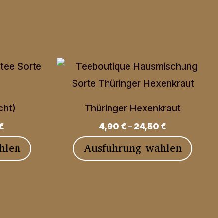
cht)
Thüringer Hexenkraut
€
4,90
€
–
24,50
€
Dieses
Diese
hlen
Ausführung wählen
Produkt
Produ
weist
weist
mehrere
mehre
Varianten
Varia