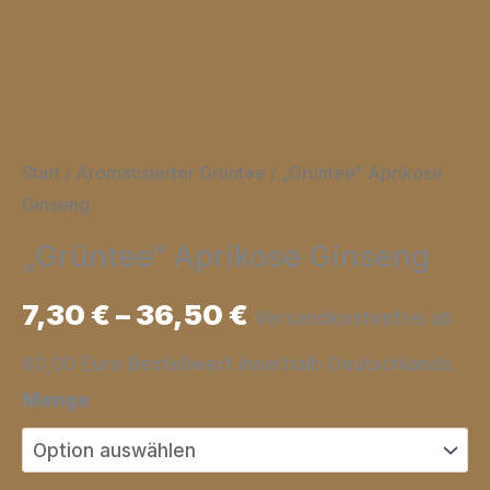
Start
/
Aromatisierter Grüntee
/ „Grüntee“ Aprikose
Ginseng
„Grüntee“ Aprikose Ginseng
7,30
€
–
36,50
€
Versandkostenfrei ab
80,00 Euro Bestellwert innerhalb Deutschlands.
Menge