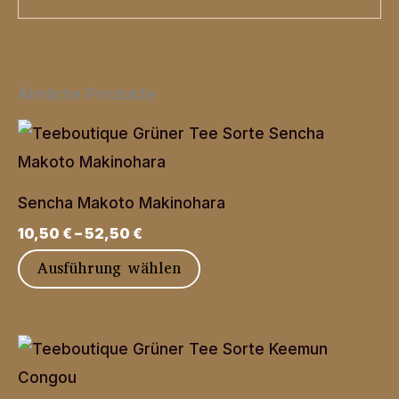
Ähnliche Produkte
Sencha Makoto Makinohara
10,50
€
–
52,50
€
Dieses
Ausführung wählen
Produkt
weist
mehrere
Varianten