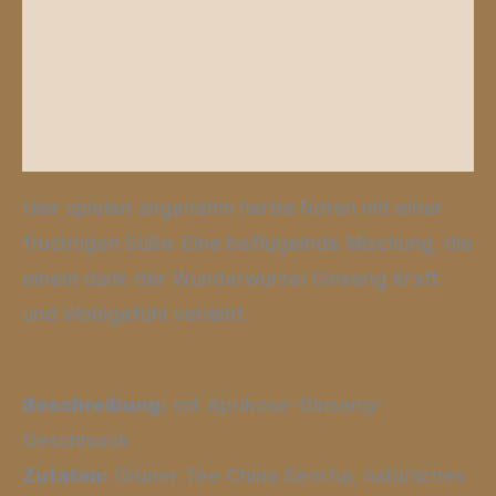
Zusätzliche Informationen
Produktsicherheit
Rezensionen (0)
Hier spielen angenehm herbe Noten mit einer
fruchtigen Süße. Eine beflügelnde Mischung, die
einem dank der Wunderwurzel Ginseng Kraft
und Wohlgefühl verleiht.
Beschreibung:
mit Aprikose-Ginseng-
Geschmack
Zutaten:
Grüner Tee China Sencha, natürliches