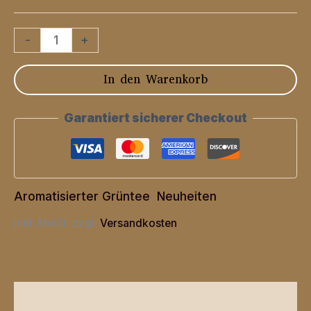
"Grüntee"
-
+
Aprikose
In den Warenkorb
Ginseng
Menge
Garantiert sicherer Checkout
Aromatisierter Grüntee
,
Neuheiten
inkl. MwSt.
zzgl.
Versandkosten
Beschreibung