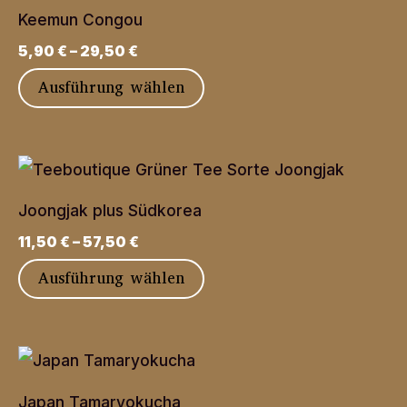
auf.
Keemun Congou
Die
5,90
€
–
29,50
€
Optionen
Dieses
Ausführung wählen
können
Produkt
auf
weist
der
mehrere
Produktseite
Varianten
gewählt
Joongjak plus Südkorea
auf.
werden
11,50
€
–
57,50
€
Die
Dieses
Ausführung wählen
Optionen
Produkt
können
weist
auf
mehrere
der
Varianten
Produktseite
Japan Tamaryokucha