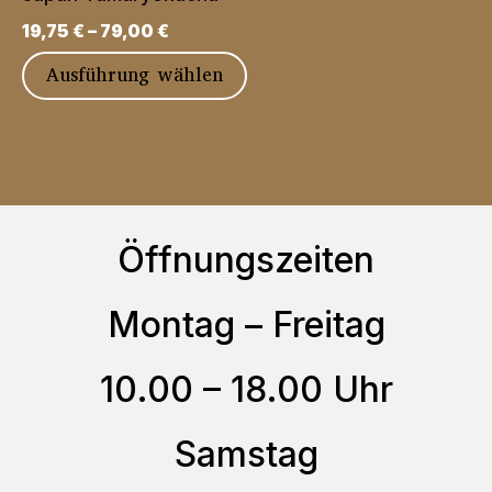
auf.
gewählt
19,75
€
–
79,00
€
Die
werden
Dieses
Ausführung wählen
Optionen
Produkt
können
weist
auf
mehrere
der
Varianten
Produktseite
auf.
Öffnungszeiten
gewählt
Die
werden
Optionen
Montag – Freitag
können
10.00 – 18.00 Uhr
auf
der
Samstag
Produktseite
gewählt