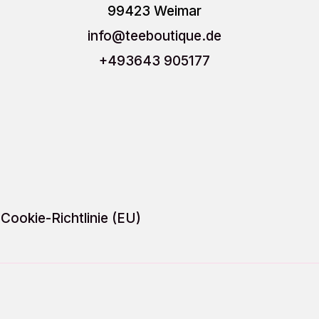
Optionen
Optio
99423 Weimar
können
könn
info
@teeboutique.de
auf
auf
+493643 905177
der
der
Produktseite
Produ
gewählt
gewäh
werden
werd
Cookie-Richtlinie (EU)