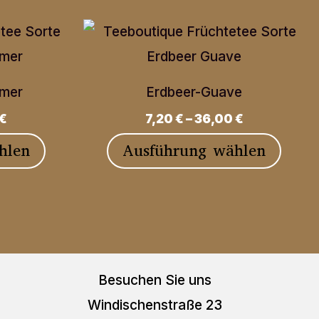
mmer
Erdbeer-Guave
€
7,20
€
–
36,00
€
Dieses
Diese
hlen
Ausführung wählen
Produkt
Produ
weist
weist
mehrere
mehre
Varianten
Varia
auf.
auf.
Besuchen Sie uns
Die
Die
Windischenstraße 23