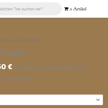
s
0 Artikel
Gute Laune (Frucht)
(Frucht)
50
€
Versandkostenfrei ab 80,00 Euro
alb Deutschlands.