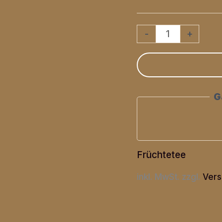
Gute
-
+
Laune
(Frucht)
Menge
G
Früchtetee
inkl. MwSt.
zzgl.
Vers