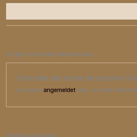
Zusätzliche Informationen
Produktsicher
Es gibt noch keine Rezensionen.
Schreibe die erste Rezension fü
Du musst
angemeldet
sein, um eine Rezensi
Ähnliche Produkte