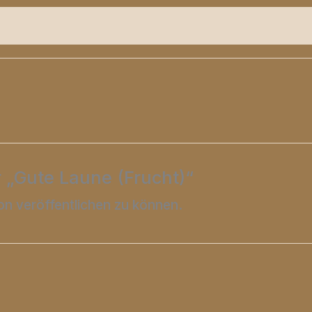
heit
Rezensionen (0)
r „Gute Laune (Frucht)“
on veröffentlichen zu können.