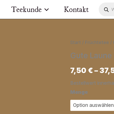
Product
Teekunde
Kontakt
search
Start
/
Früchtetee
/ 
Gute Laune 
7,50
€
–
37,
Bestellwert innerh
Menge