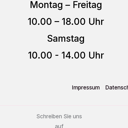
Optionen
Montag – Freitag
können
10.00 – 18.00 Uhr
auf
der
Samstag
Produktseite
gewählt
10.00 - 14.00 Uhr
werden
Impressum
Datensch
Schreiben Sie uns
auf