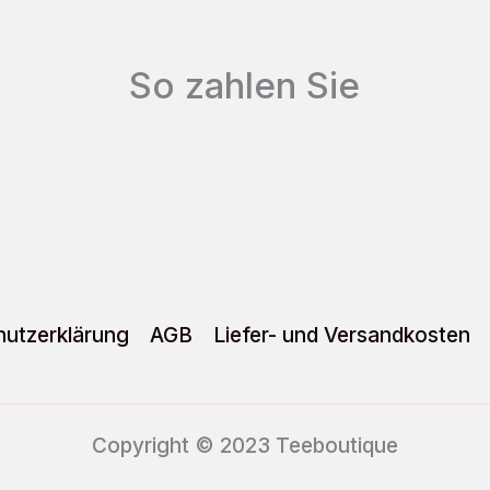
Optionen
können
So zahlen Sie
auf
der
Produktseite
gewählt
werden
utzerklärung
AGB
Liefer- und Versandkosten
Copyright © 2023 Teeboutique