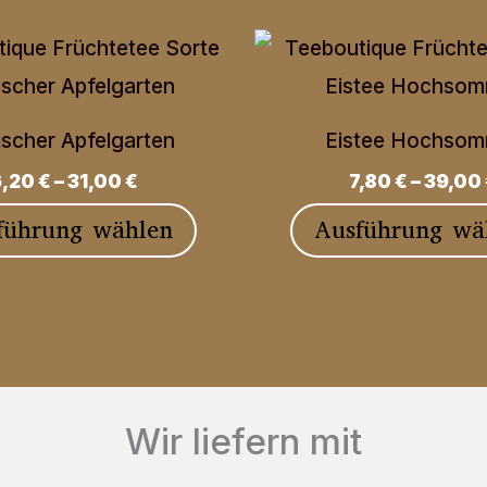
ischer Apfelgarten
Eistee Hochso
6,20
€
–
31,00
€
7,80
€
–
39,00
Dieses
führung wählen
Ausführung wä
Produkt
weist
mehrere
Varianten
auf.
Wir liefern mit
Die