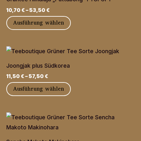
10,70
€
–
53,50
€
Dieses
Ausführung wählen
Produkt
weist
mehrere
Varianten
Joongjak plus Südkorea
auf.
11,50
€
–
57,50
€
Die
Dieses
Ausführung wählen
Optionen
Produkt
können
weist
auf
mehrere
der
Varianten
Produktseite
auf.