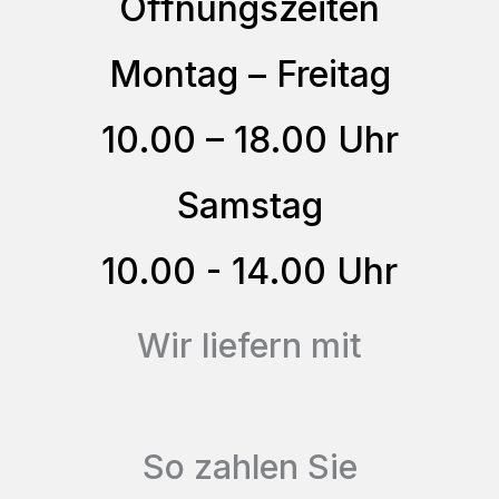
Öffnungszeiten
gewählt
Die
werden
Optionen
Montag – Freitag
können
10.00 – 18.00 Uhr
auf
der
Samstag
Produktseite
gewählt
10.00 - 14.00 Uhr
werden
Wir liefern mit
So zahlen Sie