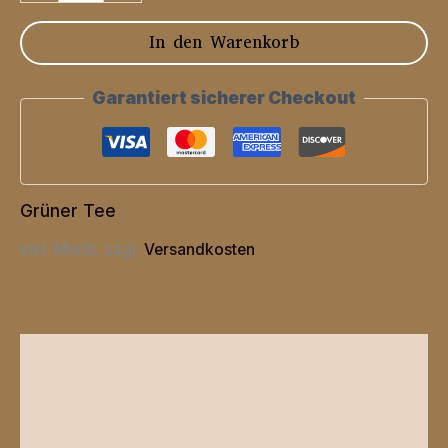
"Japan
In den Warenkorb
Houjicha"
geröstet
Garantiert sicherer Checkout
Menge
Grüner Tee
inkl. MwSt.
zzgl.
Versandkosten
Beschreibung
Zusätzliche Informationen