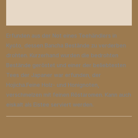
Produktsicherheit
Rezensionen (0)
Erfunden aus der Not eines Teehändlers in
Kyoto, dessen Bancha Bestände zu verderben
drohten. Kurzerhand wurden die bedrohten
Bestände geröstet und einer der beliebtesten
Tees der Japaner war erfunden, der
Hojicha.Feine Holz- und Honignoten,
verschmelzen mit feinen Röstaromen. Kann auch
eiskalt als Eistee serviert werden.