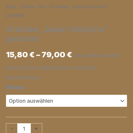
Start
/
Grüner Tee
/ Grüntee „Japan Houjicha“
geröstet
Grüntee „Japan Houjicha“
geröstet
15,80
€
–
79,00
€
Versandkostenfrei
ab 80,00 Euro Bestellwert innerhalb
Deutschlands.
Menge
Grüntee
-
+