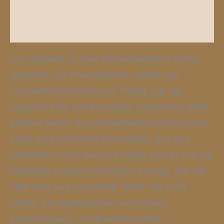
Produktsicherheit
Rezensionen (0)
Der Gedanke an eine schneebedeckte Hütte,
umgeben von Pinienwäldern, weitab von
Vorweihnachtsstress und Trubel, war die
Inspiration für diese Kreation. Andächtige Stille,
endlose Weite, ein Sternenhimmel zum Greifen
nahe, ein knisterndes Kaminfeuer, das sein
wärmendes Licht durchs Fenster schickt und die
Eiszapfen draußen zum Glitzern bringt. Auf alle
Fälle darf eine wärmende Tasse Tee nicht
fehlen. Die Highlights hier sind unsere
Bergbrombeer- und Blaubeerblätter,