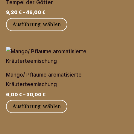
werden
Tempel der Götter
Die
9,20
€
–
46,00
€
Optionen
Dieses
Ausführung wählen
können
Produkt
auf
weist
der
mehrere
Produktseite
Varianten
gewählt
auf.
werden
Mango/ Pflaume aromatisierte
Die
Kräuterteemischung
Optionen
6,00
€
–
30,00
€
können
Dieses
Ausführung wählen
auf
Produkt
der
weist
Produktseite
mehrere