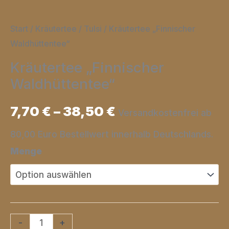
Start
/
Kräutertee / Tulsi
/ Kräutertee „Finnischer
Waldhüttentee“
Kräutertee „Finnischer
Waldhüttentee“
7,70
€
–
38,50
€
Versandkostenfrei ab
80,00 Euro Bestellwert innerhalb Deutschlands.
Menge
Kräutertee
-
+