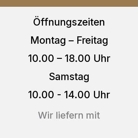
gewählt
Varianten
werden
auf.
Öffnungszeiten
Die
Montag – Freitag
Optionen
können
10.00 – 18.00 Uhr
auf
der
Samstag
Produktseite
gewählt
10.00 - 14.00 Uhr
werden
Wir liefern mit