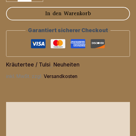
"Finnischer
In den Warenkorb
Waldhüttentee"
Menge
Garantiert sicherer Checkout
Kräutertee / Tulsi
,
Neuheiten
inkl. MwSt.
zzgl.
Versandkosten
Beschreibung
Zusätzliche Informationen