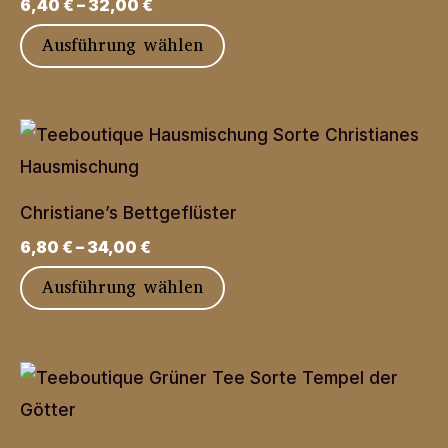
6,40
€
–
32,00
€
Dieses
Ausführung wählen
Produkt
weist
mehrere
Varianten
auf.
Christiane’s Bettgeflüster
Die
6,80
€
–
34,00
€
Optionen
Dieses
Ausführung wählen
können
Produkt
auf
weist
der
mehrere
Produktseite
Varianten
gewählt
auf.