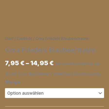
Start
/
Eierlikör
/ Oma Friedels Blaubeertraum
Oma Friedels Blaubeertraum
7,95
€
–
14,95
€
Versandkostenfrei ab
80,00 Euro Bestellwert innerhalb Deutschlands.
Menge