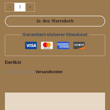
Oma
-
+
Friedels
In den Warenkorb
Blaubeertraum
Menge
Garantiert sicherer Checkout
Eierlikör
inkl. MwSt.
zzgl.
Versandkosten
Beschreibung