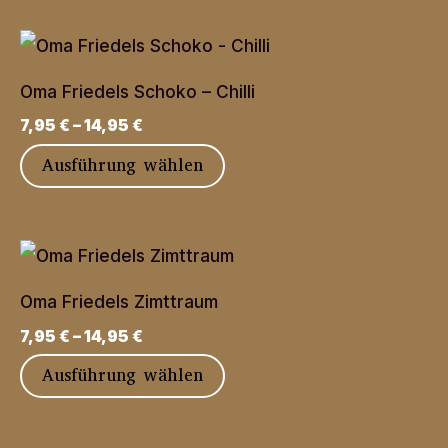
weist
mehrere
Varianten
Oma Friedels Schoko – Chilli
auf.
7,95
€
–
14,95
€
Die
Dieses
Ausführung wählen
Optionen
Produkt
können
weist
auf
mehrere
der
Varianten
Produktseite
Oma Friedels Zimttraum
auf.
gewählt
7,95
€
–
14,95
€
Die
werden
Dieses
Ausführung wählen
Optionen
Produkt
können
weist
auf