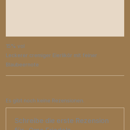
Zusätzliche Informationen
Produktsicherheit
Rezensionen (0)
15% vol
Leckerer cremiger Eierlikör mit feiner
Blaubeernote
Es gibt noch keine Rezensionen.
Schreibe die erste Rezension