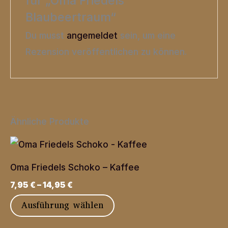
für „Oma Friedels
Blaubeertraum“
Du musst
angemeldet
sein, um eine
Rezension veröffentlichen zu können.
Ähnliche Produkte
Oma Friedels Schoko – Kaffee
7,95
€
–
14,95
€
Dieses
Ausführung wählen
Produkt