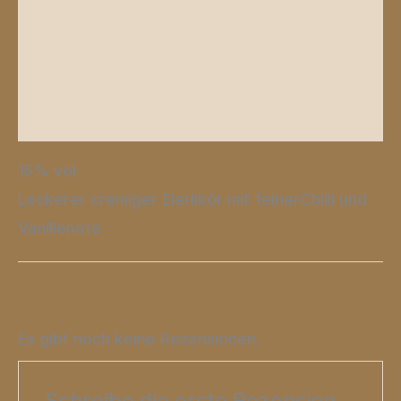
Zusätzliche Informationen
Produktsicherheit
Rezensionen (0)
15% vol
Leckerer cremiger Eierlikör mit feinerChilli und
Vanillenote
Es gibt noch keine Rezensionen.