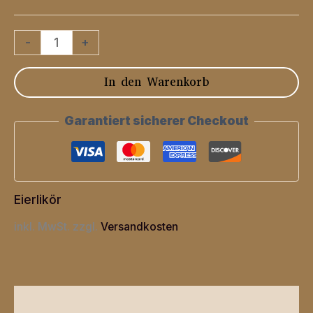
Oma
-
+
Friedels
In den Warenkorb
Chilli
-
Garantiert sicherer Checkout
Vanilletraum
Menge
Eierlikör
inkl. MwSt.
zzgl.
Versandkosten
Beschreibung