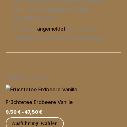
Schreibe die erste Rezension
für „Oma Friedels Chilli –
Vanilletraum“
Du musst
angemeldet
sein, um eine
Rezension veröffentlichen zu können.
Ähnliche Produkte
Früchtetee Erdbeere Vanille
9,50
€
–
47,50
€
Dieses
Ausführung wählen