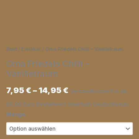
Start
/
Eierlikör
/ Oma Friedels Chilli – Vanilletraum
Oma Friedels Chilli –
Vanilletraum
7,95
€
–
14,95
€
Versandkostenfrei ab
80,00 Euro Bestellwert innerhalb Deutschlands.
Menge