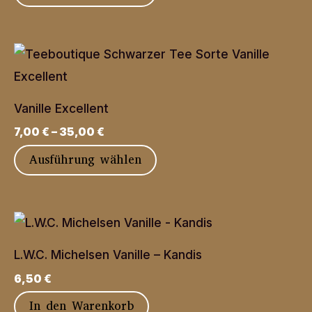
Produkt
weist
mehrere
Varianten
auf.
Vanille Excellent
Die
7,00
€
–
35,00
€
Optionen
Dieses
Ausführung wählen
können
Produkt
auf
weist
der
mehrere
Produktseite
Varianten
gewählt
L.W.C. Michelsen Vanille – Kandis
auf.
werden
6,50
€
Die
In den Warenkorb
Optionen