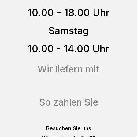
können
10.00 – 18.00 Uhr
auf
der
Samstag
Produktseite
gewählt
10.00 - 14.00 Uhr
werden
Wir liefern mit
So zahlen Sie
Besuchen Sie uns