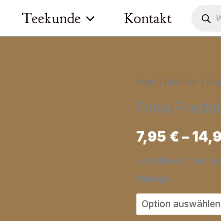
Product
Teekunde
Kontakt
search
Start
/
Eierlikör
/ Oma
Oma Friedel
7,95
€
–
14,
Bestellwert innerh
Menge