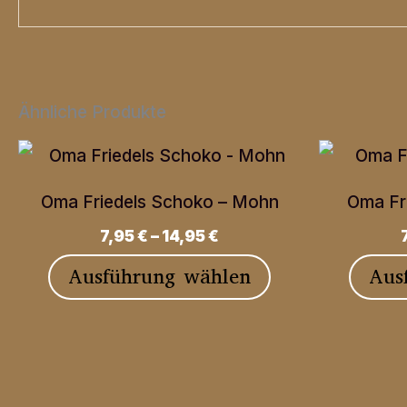
Ähnliche Produkte
Oma Friedels Schoko – Mohn
Oma Fr
7,95
€
–
14,95
€
Dieses
Ausführung wählen
Aus
Produkt
weist
mehrere
Varianten