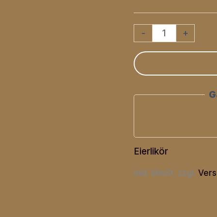
Oma
-
+
Friedels
Schoko
-
G
Minze
Menge
Eierlikör
inkl. MwSt.
zzgl.
Vers