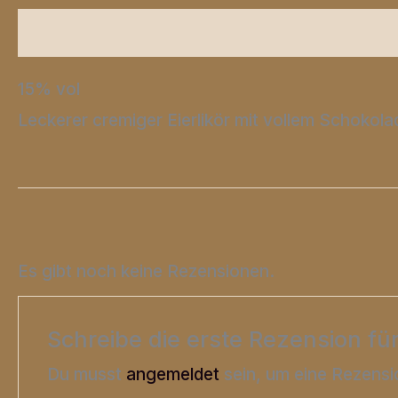
Beschreibung
Zusätzliche Informationen
15% vol
Leckerer cremiger Eierlikör mit vollem Schoko
Es gibt noch keine Rezensionen.
Schreibe die erste Rezension fü
Du musst
angemeldet
sein, um eine Rezensi