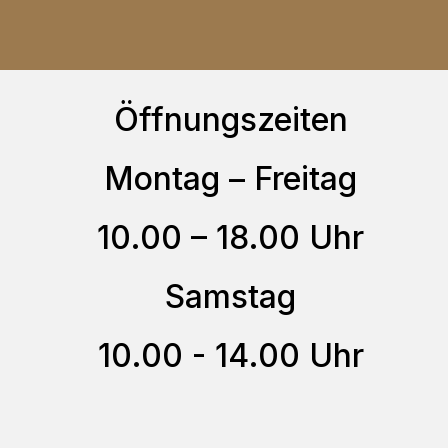
auf.
Die
Optionen
Öffnungszeiten
können
auf
Montag – Freitag
der
10.00 – 18.00 Uhr
Produktseite
gewählt
Samstag
werden
10.00 - 14.00 Uhr