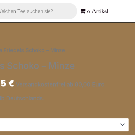
s
0 Artikel
 Friedels Schoko – Minze
s Schoko – Minze
95
€
Versandkostenfrei ab 80,00 Euro
alb Deutschlands.