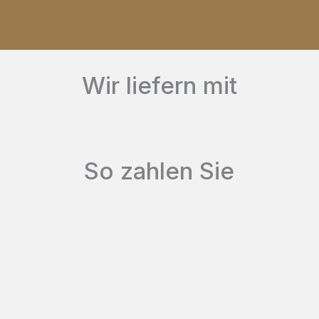
auf.
Die
Optionen
Wir liefern mit
können
auf
der
So zahlen Sie
Produktseite
gewählt
werden