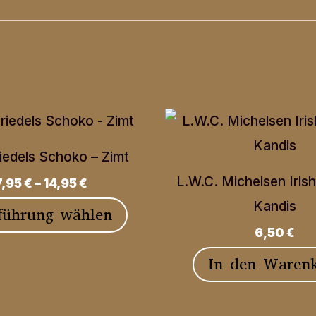
iedels Schoko – Zimt
L.W.C. Michelsen Iris
7,95
€
–
14,95
€
Kandis
Dieses
führung wählen
6,50
€
Produkt
weist
In den Waren
mehrere
Varianten