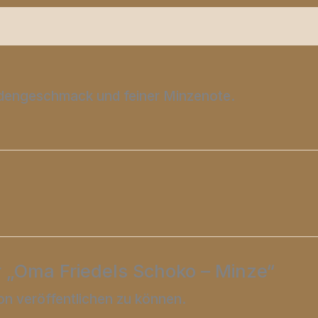
Produktsicherheit
Rezensionen (0)
ladengeschmack und feiner Minzenote.
r „Oma Friedels Schoko – Minze“
on veröffentlichen zu können.