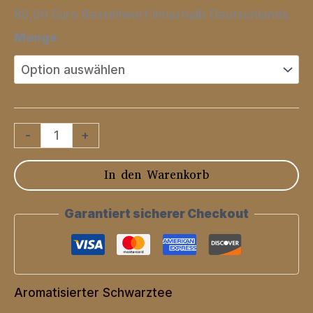
80,00 Euro Bestellwert innerhalb Deutschlands.
Menge
Ostfriesischer
-
+
Sonntagstee
In den Warenkorb
mit
Vanillestücken
Garantiert sicherer Checkout
Menge
Aromatisierter Schwarztee