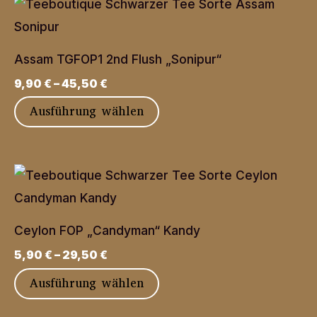
mehrere
Produktseite
Varianten
gewählt
auf.
werden
Assam TGFOP1 2nd Flush „Sonipur“
Die
9,90
€
–
45,50
€
Optionen
Dieses
Ausführung wählen
können
Produkt
auf
weist
der
mehrere
Produktseite
Varianten
gewählt
auf.
werden
Ceylon FOP „Candyman“ Kandy
Die
5,90
€
–
29,50
€
Optionen
Dieses
Ausführung wählen
können
Produkt
auf