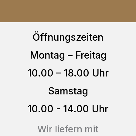
weist
der
mehrere
Produktseite
Varianten
gewählt
auf.
Öffnungszeiten
werden
Die
Optionen
Montag – Freitag
können
10.00 – 18.00 Uhr
auf
der
Samstag
Produktseite
gewählt
10.00 - 14.00 Uhr
werden
Wir liefern mit