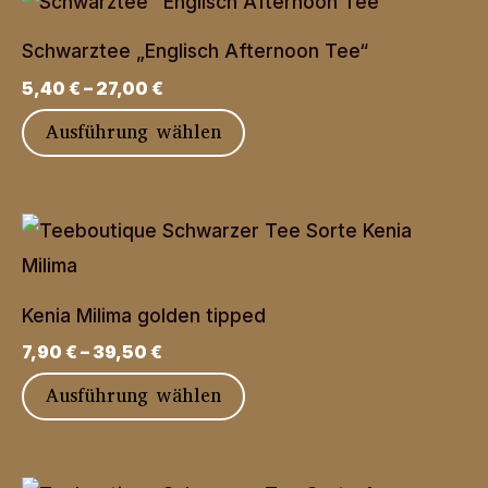
Schwarztee „Englisch Afternoon Tee“
5,40
€
–
27,00
€
Dieses
Ausführung wählen
Produkt
weist
mehrere
Varianten
auf.
Kenia Milima golden tipped
Die
7,90
€
–
39,50
€
Optionen
Dieses
Ausführung wählen
können
Produkt
auf
weist
der