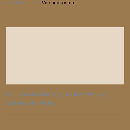
inkl. MwSt.
zzgl.
Versandkosten
Beschreibung
Zusätzliche Informationen
Produktsicherheit
Rezensionen (0)
Ostfriesische Mischung aus hochwertigen
Schwarztee, Vanille