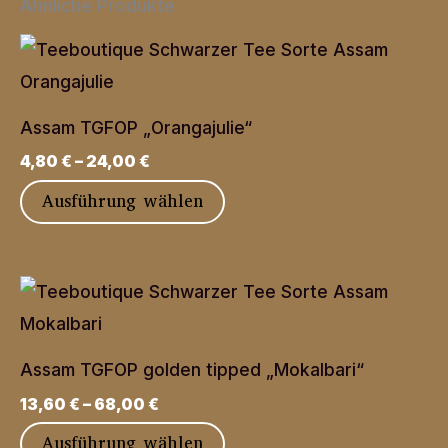
Ähnliche Produkte
Assam TGFOP „Orangajulie“
4,80
€
–
24,00
€
Dieses
Ausführung wählen
Produkt
weist
mehrere
Varianten
auf.
Assam TGFOP golden tipped „Mokalbari“
Die
13,60
€
–
68,00
€
Optionen
Dieses
Ausführung wählen