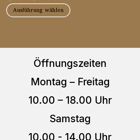
Optionen
Dieses
Ausführung wählen
können
Produkt
auf
weist
der
mehrere
Produktseite
Varianten
gewählt
auf.
Öffnungszeiten
werden
Die
Optionen
Montag – Freitag
können
10.00 – 18.00 Uhr
auf
der
Samstag
Produktseite
gewählt
10.00 - 14.00 Uhr
werden