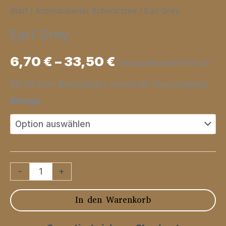
Start
/
Aromatisierter Schwarztee
/ Earl Grey
Earl Grey
6,70
€
–
33,50
€
Versandkostenfrei ab
80,00 Euro Bestellwert innerhalb Deutschlands.
Menge
Earl
-
+
Grey
In den Warenkorb
Menge