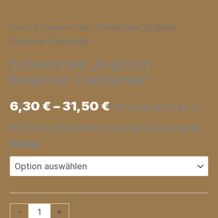
Start
/
Schwarzer Tee
/ Schwarztee „Englisch
Breakfast Traditionell“
Schwarztee „Englisch
Breakfast Traditionell“
6,30
€
–
31,50
€
Versandkostenfrei ab
80,00 Euro Bestellwert innerhalb Deutschlands.
Menge
Schwarztee
-
+