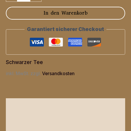
"Englisch
In den Warenkorb
Breakfast
Traditionell"
Garantiert sicherer Checkout
Menge
Schwarzer Tee
inkl. MwSt.
zzgl.
Versandkosten
Beschreibung
Zusätzliche Informationen