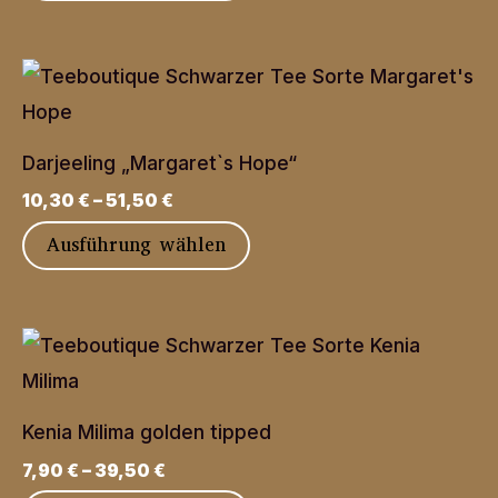
Produkt
weist
mehrere
Varianten
auf.
Darjeeling „Margaret`s Hope“
Die
10,30
€
–
51,50
€
Optionen
Dieses
Ausführung wählen
können
Produkt
auf
weist
der
mehrere
Produktseite
Varianten
gewählt
auf.
werden
Kenia Milima golden tipped
Die
7,90
€
–
39,50
€
Optionen