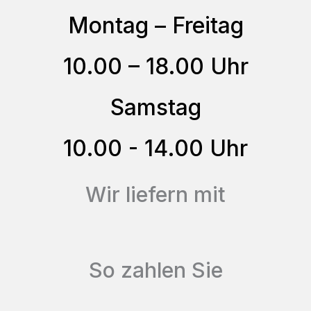
Optionen
Montag – Freitag
können
10.00 – 18.00 Uhr
auf
der
Samstag
Produktseite
gewählt
10.00 - 14.00 Uhr
werden
Wir liefern mit
So zahlen Sie