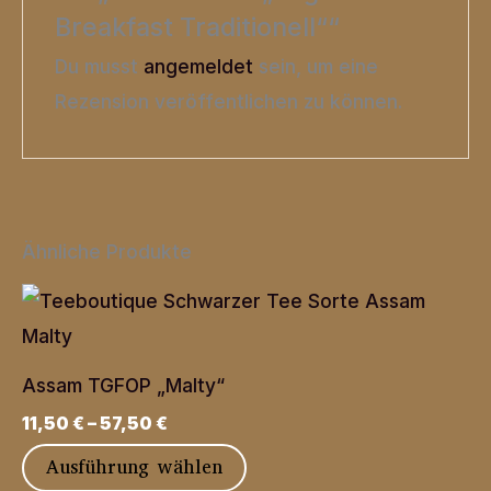
Breakfast Traditionell““
Du musst
angemeldet
sein, um eine
Rezension veröffentlichen zu können.
Ähnliche Produkte
Assam TGFOP „Malty“
11,50
€
–
57,50
€
Dieses
Ausführung wählen