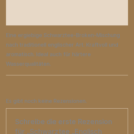
Produktsicherheit
Rezensionen (0)
Eine ergiebige Schwarztee-Broken-Mischung
nach traditionell englischer Art. Kraftvoll und
aromatisch. Ideal auch für härtere
Wasserqualitäten.
Es gibt noch keine Rezensionen.
Schreibe die erste Rezension
für „Schwarztee „Englisch