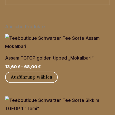
Ähnliche Produkte
Assam TGFOP golden tipped „Mokalbari“
13,60
€
–
68,00
€
Dieses
Ausführung wählen
Produkt
weist
mehrere
Varianten