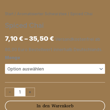
Start
/
Aromatisierter Schwarztee
/ Spiced Chai
Spiced Chai
7,10
€
–
35,50
€
Versandkostenfrei ab
80,00 Euro Bestellwert innerhalb Deutschlands.
Menge
Spiced
-
+
Chai
In den Warenkorb
Menge