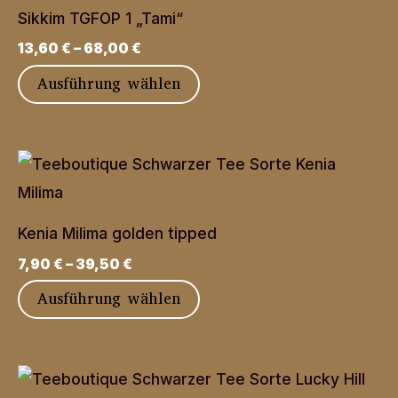
auf.
Sikkim TGFOP 1 „Tami“
Die
13,60
€
–
68,00
€
Optionen
Dieses
Ausführung wählen
können
Produkt
auf
weist
der
mehrere
Produktseite
Varianten
gewählt
auf.
werden
Kenia Milima golden tipped
Die
7,90
€
–
39,50
€
Optionen
Dieses
Ausführung wählen
können
Produkt
auf
weist
der
mehrere
Produktseite