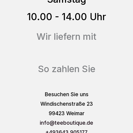
gewählt
10.00 - 14.00 Uhr
werden
Wir liefern mit
So zahlen Sie
Besuchen Sie uns
Windischenstraße 23
99423 Weimar
info
@teeboutique.de
+493643 905177