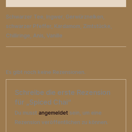
Schwarzer Tee, Ingwer, Gerwürznelken,
schwarzer Pfeffer, Kardamom, Zimtstücke,
Chilliringe, Anis, Vanille
Es gibt noch keine Rezensionen.
Schreibe die erste Rezension
für „Spiced Chai“
Du musst
angemeldet
sein, um eine
Rezension veröffentlichen zu können.