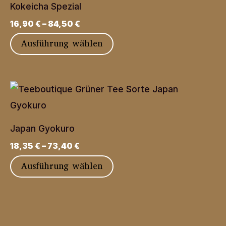
Produktseite
Kokeicha Spezial
auf.
gewählt
16,90
€
–
84,50
€
Die
werden
Dieses
Ausführung wählen
Optionen
Produkt
können
weist
auf
mehrere
der
Varianten
Produktseite
auf.
gewählt
Japan Gyokuro
Die
werden
18,35
€
–
73,40
€
Optionen
Dieses
Ausführung wählen
können
Produkt
auf
weist
der
mehrere
Produktseite