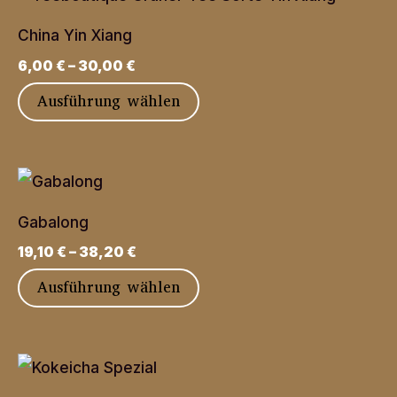
China Yin Xiang
6,00
€
–
30,00
€
Dieses
Ausführung wählen
Produkt
weist
mehrere
Varianten
Gabalong
auf.
19,10
€
–
38,20
€
Die
Dieses
Ausführung wählen
Optionen
Produkt
können
weist
auf
mehrere
der
Varianten