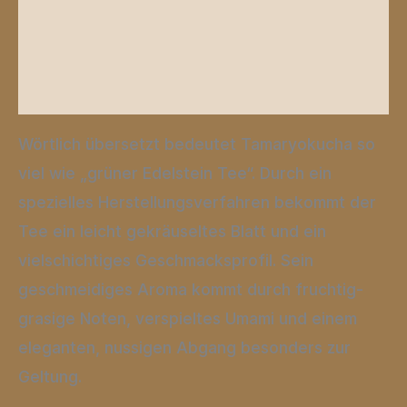
Zusätzliche Informationen
Produktsicherheit
Rezensionen (0)
Wörtlich übersetzt bedeutet Tamaryokucha so
viel wie „grüner Edelstein Tee“. Durch ein
spezielles Herstellungsverfahren bekommt der
Tee ein leicht gekräuseltes Blatt und ein
vielschichtiges Geschmacksprofil. Sein
geschmeidiges Aroma kommt durch fruchtig-
grasige Noten, verspieltes Umami und einem
eleganten, nussigen Abgang besonders zur
Geltung.