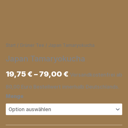
Start
/
Grüner Tee
/ Japan Tamaryokucha
Japan Tamaryokucha
19,75
€
–
79,00
€
Versandkostenfrei ab
80,00 Euro Bestellwert innerhalb Deutschlands.
Menge