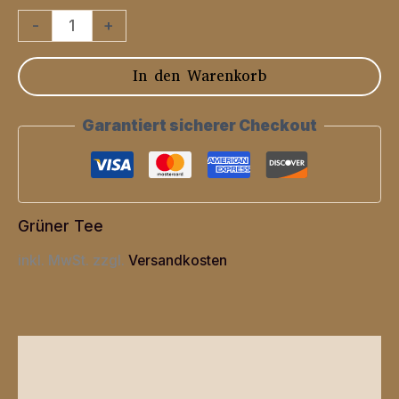
Japan
-
+
Tamaryokucha
In den Warenkorb
Menge
Garantiert sicherer Checkout
Grüner Tee
inkl. MwSt.
zzgl.
Versandkosten
Beschreibung