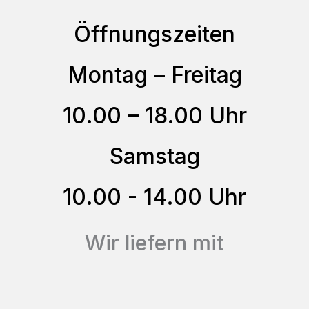
Varianten
gewählt
auf.
Öffnungszeiten
werden
Die
Optionen
Montag – Freitag
können
10.00 – 18.00 Uhr
auf
der
Samstag
Produktseite
gewählt
10.00 - 14.00 Uhr
werden
Wir liefern mit