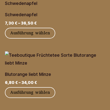
Schwedenapfel
7,30
€
–
36,50
€
Dieses
Ausführung wählen
Produkt
weist
mehrere
Varianten
auf.
Blutorange liebt Minze
Die
6,80
€
–
34,00
€
Optionen
Dieses
Ausführung wählen
können
Produkt
auf
weist
der