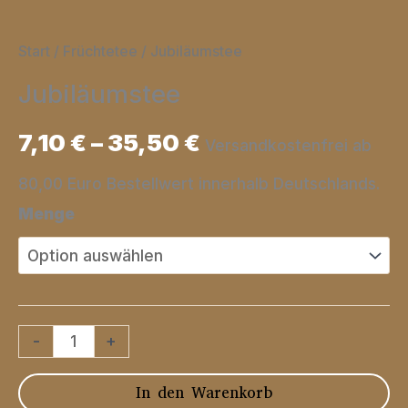
Start
/
Früchtetee
/ Jubiläumstee
Jubiläumstee
7,10
€
–
35,50
€
Versandkostenfrei ab
80,00 Euro Bestellwert innerhalb Deutschlands.
Menge
Jubiläumstee
-
+
Menge
In den Warenkorb