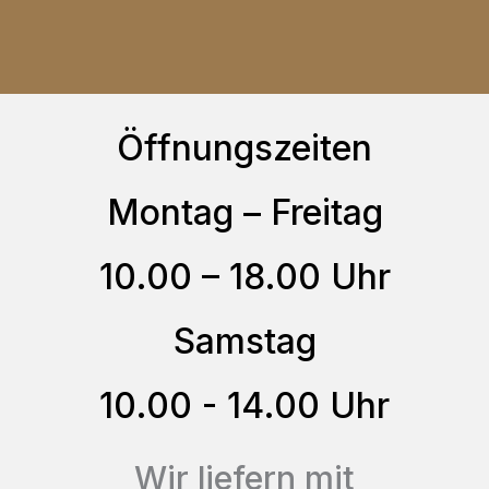
auf
weist
der
mehrere
Produktseite
Varianten
gewählt
auf.
Öffnungszeiten
werden
Die
Optionen
Montag – Freitag
können
10.00 – 18.00 Uhr
auf
der
Samstag
Produktseite
gewählt
10.00 - 14.00 Uhr
werden
Wir liefern mit