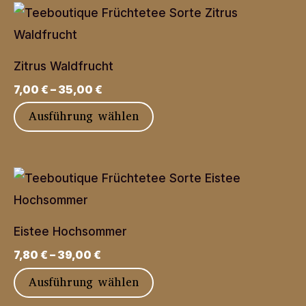
mehrere
Produktseite
Varianten
gewählt
auf.
werden
Zitrus Waldfrucht
Die
7,00
€
–
35,00
€
Optionen
Dieses
Ausführung wählen
können
Produkt
auf
weist
der
mehrere
Produktseite
Varianten
gewählt
auf.
werden
Eistee Hochsommer
Die
7,80
€
–
39,00
€
Optionen
Dieses
Ausführung wählen
können
Produkt