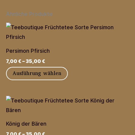
Ähnliche Produkte
Persimon Pfirsich
7,00
€
–
35,00
€
Dieses
Ausführung wählen
Produkt
weist
mehrere
Varianten
auf.
König der Bären
Die
7,00
€
–
35,00
€