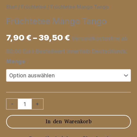
Start
/
Früchtetee
/ Früchtetee Mango Tango
Früchtetee Mango Tango
7,90
€
–
39,50
€
Versandkostenfrei ab
80,00 Euro Bestellwert innerhalb Deutschlands.
Menge
Früchtetee
-
+
Mango
In den Warenkorb
Tango
Menge