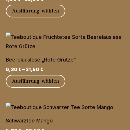
Optionen
Dieses
Ausführung wählen
können
Produkt
auf
weist
der
mehrere
Produktseite
Varianten
gewählt
auf.
werden
Beerelauslese „Rote Grütze“
Die
6,30
€
–
31,50
€
Optionen
Dieses
Ausführung wählen
können
Produkt
auf
weist
der
mehrere
Produktseite
Varianten
gewählt
Schwarztee Mango
auf.
werden