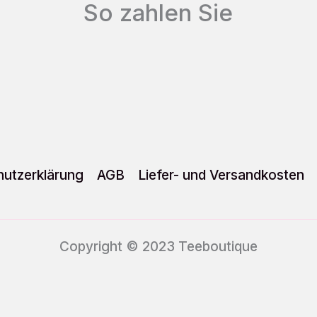
So zahlen Sie
der
Produktseite
gewählt
werden
utzerklärung
AGB
Liefer- und Versandkosten
Copyright © 2023 Teeboutique