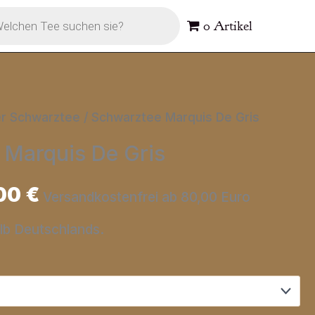
s
0 Artikel
er Schwarztee
/ Schwarztee Marquis De Gris
 Marquis De Gris
00
€
Versandkostenfrei ab 80,00 Euro
alb Deutschlands.