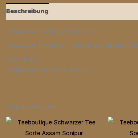
Beschreibung
Zusätzliche Informationen
Schwarzer Tee Marquis De Gris
Schwarzer Tee (92%), Sonnenblumenblüten, Ros
Geschmack
Saftige Mango mit Bergamotte
Ähnliche Produkte