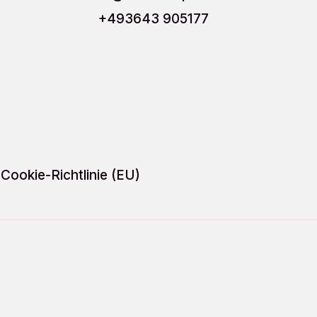
der
der
+493643 905177
Produktseite
Produ
gewählt
gewäh
werden
werd
Cookie-Richtlinie (EU)