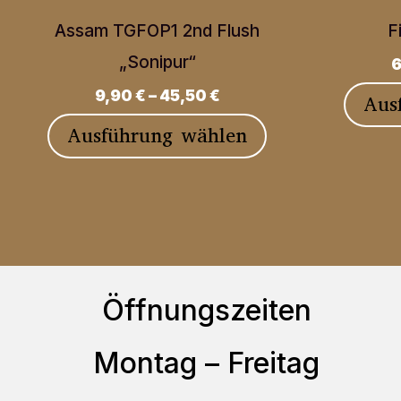
Assam TGFOP1 2nd Flush
F
„Sonipur“
6
9,90
€
–
45,50
€
Aus
Dieses
Ausführung wählen
Produkt
weist
mehrere
Varianten
auf.
Öffnungszeiten
Die
Optionen
Montag – Freitag
können