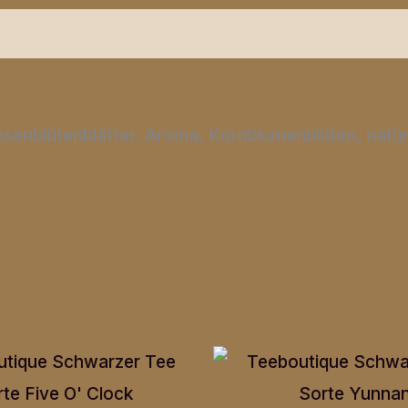
Produktsicherheit
Rezensionen (0)
enblütenblätter, Aroma, Kornblumenblüten, natü