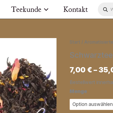
Product
Teekunde
Kontakt
search
Start
/
Aromatisiert
Schwarztee
7,00
€
–
35,
Bestellwert innerh
Menge