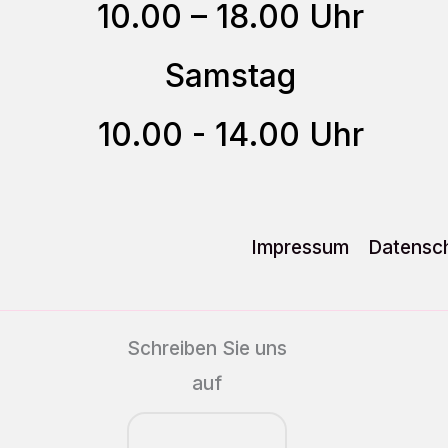
10.00 – 18.00 Uhr
auf
der
Samstag
Produktseite
gewählt
10.00 - 14.00 Uhr
werden
Impressum
Datensch
Schreiben Sie uns
auf