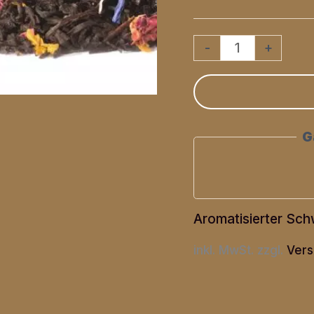
Schwarztee
-
+
Marquis
De
Gris
G
Menge
Aromatisierter Sc
inkl. MwSt.
zzgl.
Vers