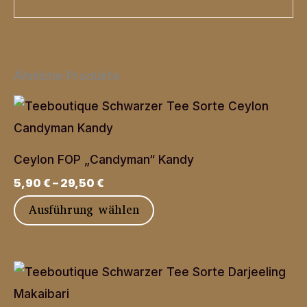
Ähnliche Produkte
Ceylon FOP „Candyman“ Kandy
5,90
€
–
29,50
€
Dieses
Ausführung wählen
Produkt
weist
mehrere
Varianten