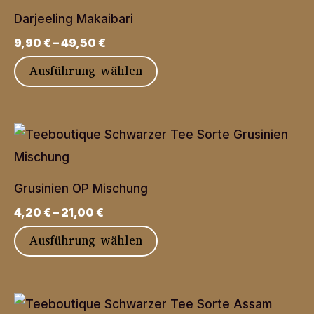
auf.
Darjeeling Makaibari
Die
9,90
€
–
49,50
€
Optionen
Dieses
Ausführung wählen
können
Produkt
auf
weist
der
mehrere
Produktseite
Varianten
gewählt
auf.
werden
Grusinien OP Mischung
Die
4,20
€
–
21,00
€
Optionen
Dieses
Ausführung wählen
können
Produkt
auf
weist
der
mehrere
Produktseite