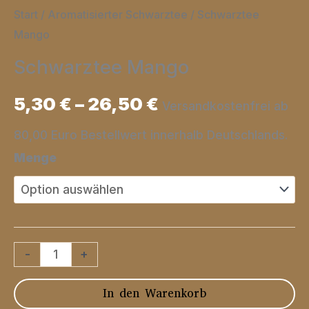
Start
/
Aromatisierter Schwarztee
/ Schwarztee
Mango
Schwarztee Mango
5,30
€
–
26,50
€
Versandkostenfrei ab
80,00 Euro Bestellwert innerhalb Deutschlands.
Menge
Schwarztee
-
+
Mango
In den Warenkorb
Menge