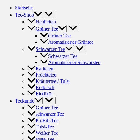
Zum
Startseite
Inhalt
Tee-Shop
springen
Neuheiten
Grüner Tee
Grüner Tee
Aromatisierter Grüntee
Schwarzer Tee
Schwarzer Tee
Aromatisierter Schwarztee
Raritäten
Früchtetee
Kräutertee / Tulsi
Rotbusch
Eierlikör
Teekunde
Grüner Tee
schwarzer Tee
Pu-Erh-Tee
Tulsi-Tee
Weißer Tee
Mate-Tee