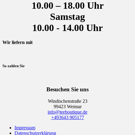
Optionen
10.00 – 18.00 Uhr
können
auf
Samstag
der
Produktseite
10.00 - 14.00 Uhr
gewählt
werden
Wir liefern mit
So zahlen Sie
Besuchen Sie uns
Windischenstraße 23
99423 Weimar
info
@teeboutique.de
+493643 905177
Impressum
Datenschutzerklärung