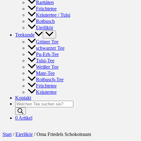
Raritäten
Früchtetee
Kräutertee / Tulsi
Rotbusch
Eierlikör
Teekunde
Grüner Tee
schwarzer Tee
Pu-Erh-Tee
Tulsi-Tee
Weißer Tee
Mate-Tee
Rotbusch-Tee
Früchtetee
Kräutertee
Kontakt
Products
search
0 Artikel
Start
/
Eierlikör
/ Oma Friedels Schokotraum