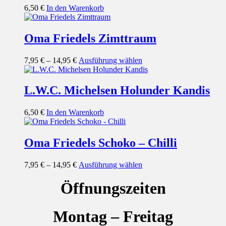
6,50
€
In den Warenkorb
Oma Friedels Zimttraum
Dieses
7,95
€
–
14,95
€
Ausführung wählen
Produkt
weist
mehrere
L.W.C. Michelsen Holunder Kandis
Varianten
auf.
6,50
€
In den Warenkorb
Die
Optionen
können
Oma Friedels Schoko – Chilli
auf
der
Produktseite
Dieses
7,95
€
–
14,95
€
Ausführung wählen
gewählt
Produkt
werden
weist
Öffnungszeiten
mehrere
Varianten
auf.
Montag – Freitag
Die