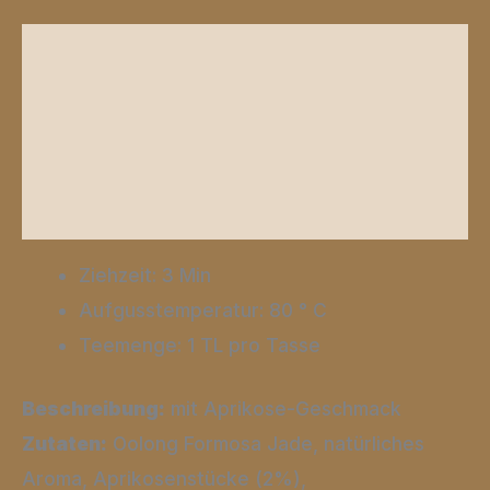
Beschreibung
Zusätzliche Informationen
Produktsicherheit
Rezensionen (0)
Ziehzeit: 3 Min
Aufgusstemperatur: 80 ° C
Teemenge: 1 TL pro Tasse
Beschreibung:
mit Aprikose-Geschmack
Zutaten:
Oolong Formosa Jade, natürliches
Aroma, Aprikosenstücke (2%),