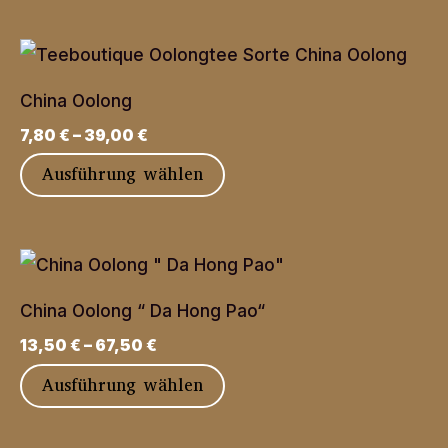
können
weist
auf
mehrere
der
Varianten
Produktseite
China Oolong
auf.
gewählt
7,80
€
–
39,00
€
Die
werden
Dieses
Ausführung wählen
Optionen
Produkt
können
weist
auf
mehrere
der
Varianten
Produktseite
China Oolong “ Da Hong Pao“
auf.
gewählt
13,50
€
–
67,50
€
Die
werden
Dieses
Ausführung wählen
Optionen
Produkt
können
weist