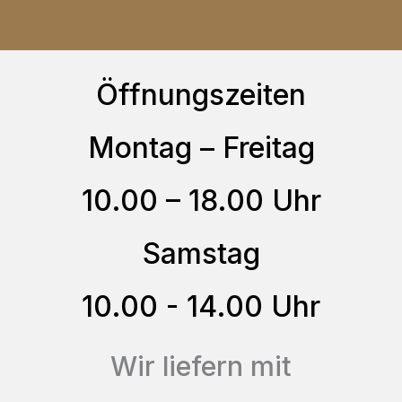
auf
mehrere
der
Varianten
Produktseite
auf.
Öffnungszeiten
gewählt
Die
werden
Optionen
Montag – Freitag
können
10.00 – 18.00 Uhr
auf
der
Samstag
Produktseite
gewählt
10.00 - 14.00 Uhr
werden
Wir liefern mit