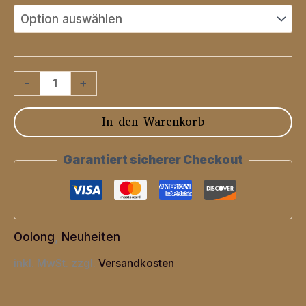
Aromatisierter
-
+
Oolong
In den Warenkorb
Blüte
von
Garantiert sicherer Checkout
Taiwan
Menge
Oolong
,
Neuheiten
inkl. MwSt.
zzgl.
Versandkosten