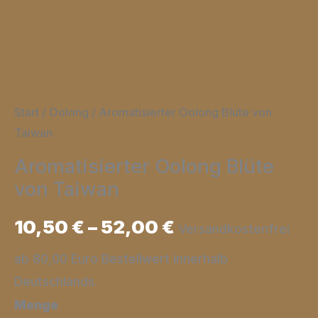
Start
/
Oolong
/ Aromatisierter Oolong Blüte von
Taiwan
Aromatisierter Oolong Blüte
von Taiwan
10,50
€
–
52,00
€
Versandkostenfrei
ab 80,00 Euro Bestellwert innerhalb
Deutschlands.
Menge