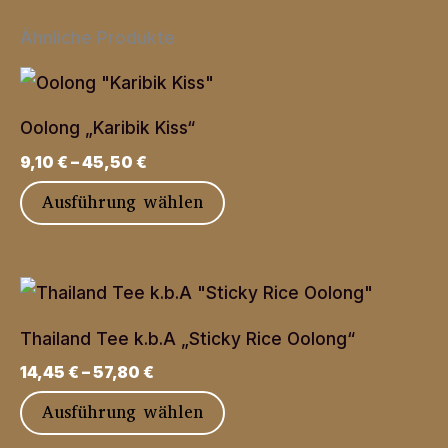
Ähnliche Produkte
Oolong „Karibik Kiss“
9,10
€
–
45,50
€
Dieses
Ausführung wählen
Produkt
weist
mehrere
Varianten
Thailand Tee k.b.A „Sticky Rice Oolong“
auf.
14,45
€
–
57,80
€
Die
Dieses
Ausführung wählen
Optionen
Produkt